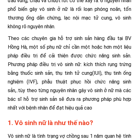
đau vùng, chậu và chuột rút có thể xảy ra. 6 nguyên nhân
phổ biến gây vô sinh ở nữ là rối loạn phóng noãn, tổn
thương ống dẫn chứng, lạc nội mạc tử cung, vô sinh
không rõ nguyên nhân.
Theo các chuyên gia hỗ trợ sinh sản hàng đầu tại BV
Hồng Hà, một số phụ nữ chỉ cần một hoặc hơn một liệu
pháp điều trị để cải thiện được chức năng sinh sản.
Phương pháp điều trị vô sinh nữ: kích thích rụng trứng
bằng thuốc sinh sản, thụ tinh tử cung(IUI), thụ tinh ống
nghiệm (IVF), phẫu thuật phục hồi chức năng sinh
sản,..tùy theo từng nguyên nhân gây vô sinh ở nữ mà các
bác sĩ hỗ trợ sinh sản sẽ đưa ra phương pháp phù hợp
nhất với bệnh nhân để đạt hiệu quả cao
1. Vô sinh nữ là như thế nào?
Vô sinh nữ là tình trạng vợ chồng sau 1 năm quan hệ tình