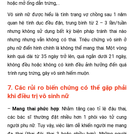
hoặc mở ống dẫn trứng,…
Vô sinh nữ được hiểu là tình trạng vợ chồng sau 1 năm
quan hệ tình dục đều đặn, trung bình từ 2 – 3 lần/tuần
nhưng không sử dụng bất kỳ biện pháp tránh thai nào
nhưng nhưng vẫn không có thai. Triệu chứng vô sinh ở
phụ nữ điển hình chính là không thể mang thai. Một vòng
kinh quá dài từ 35 ngày trở lên, quá ngắn dưới 21 ngày,
không đều hoặc không có kinh đều ảnh hưởng đến quá
trình rụng trứng, gây vô sinh hiếm muộn.
7. Các rủi ro biến chứng có thể gặp phải
khi điều trị vô sinh nữ
–
Mang thai phức hợp
: Nhằm tăng cao tỉ lệ đậu thai,
các bác sĩ thường đặt nhiều hơn 1 phôi vào tử cung
người phụ nữ. Tuy vậy, việc làm dễ khiến người mẹ mang
đa thai (thai đôi, thai 3 hoặc nhiều hơn). Những người