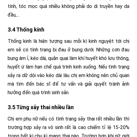
tính, tóc mọc quá nhiều không phải do di truyền hay da
đầu,…
3.4 Thống kinh
Thống kinh là hiện tượng sau mỗi kì kinh nguyệt tới chị
em sẽ có tình trạng bị đau ở bụng dưới. Những cơn đau
bụng âm ỉ, kéo dài, quằn quại làm khí huyết khó lưu thông,
huyết ứ làm hạn chế quá trình kinh xuống. Nếu tình trạng
xảy ra dữ dội vào kéo dài lâu chị em không nên chủ quan
mà tìm đến bác sĩ để tư vấn và giải quyết tránh ảnh
hưởng đến quá trình sinh sản.
3.5 Từng xảy thai nhiều lần
Chị em phụ nữ nếu có tình trạng sảy thai rất nhiều lần thì
trường hợp xảy ra vô sinh rất là cao chiếm tỉ lệ 15-20%
trong bất kì chu kì mang thai nào. Trường hợp khi nữ giới