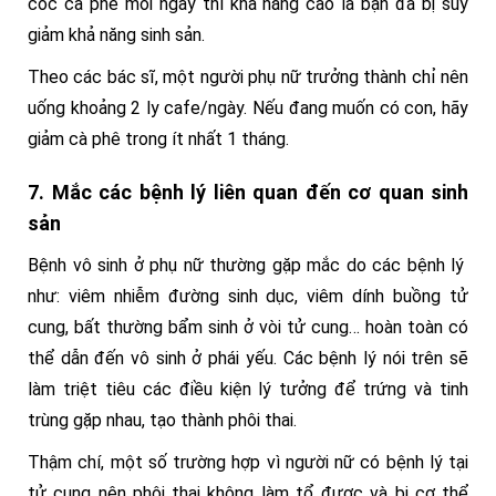
cốc cà phê mỗi ngày thì khả năng cao là bạn đã bị suy
giảm khả năng sinh sản.
Theo các bác sĩ, một người phụ nữ trưởng thành chỉ nên
uống khoảng 2 ly cafe/ngày. Nếu đang muốn có con, hãy
giảm cà phê trong ít nhất 1 tháng.
7. Mắc các bệnh lý liên quan đến cơ quan sinh
sản
Bệnh vô sinh ở phụ nữ thường gặp mắc do các bệnh lý
như: viêm nhiễm đường sinh dục, viêm dính buồng tử
cung, bất thường bẩm sinh ở vòi tử cung… hoàn toàn có
thể dẫn đến vô sinh ở phái yếu. Các bệnh lý nói trên sẽ
làm triệt tiêu các điều kiện lý tưởng để trứng và tinh
trùng gặp nhau, tạo thành phôi thai.
Thậm chí, một số trường hợp vì người nữ có bệnh lý tại
tử cung nên phôi thai không làm tổ được và bị cơ thể