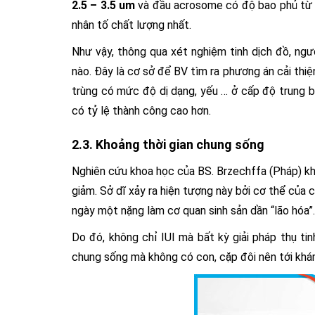
2.5 – 3.5 um
và đầu acrosome có độ bao phủ t
nhân tố chất lượng nhất.
Như vậy, thông qua xét nghiệm tinh dịch đồ, ng
nào. Đây là cơ sở để BV tìm ra phương án cải thiệ
trùng có mức độ dị dạng, yếu … ở cấp độ trung 
có tỷ lệ thành công cao hơn.
2.3. Khoảng thời gian chung sống
Nghiên cứu khoa học của BS. Brzechffa (Pháp) khẳ
giảm. Sở dĩ xảy ra hiện tượng này bởi cơ thể của 
ngày một nặng làm cơ quan sinh sản dần “lão hóa”.
Do đó, không chỉ IUI mà bất kỳ giải pháp thụ ti
chung sống mà không có con, cặp đôi nên tới khá