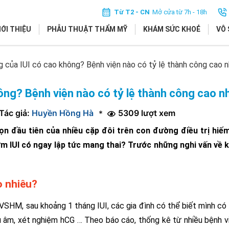
Từ T2 - CN
Mở cửa từ 7h - 18h
IỚI THIỆU
PHẪU THUẬT THẨM MỸ
KHÁM SỨC KHOẺ
VÔ 
g của IUI có cao không? Bệnh viện nào có tỷ lệ thành công cao 
ông? Bệnh viện nào có tỷ lệ thành công cao n
Tác giả:
Huyền Hồng Hà
5309 lượt xem
*
ọn đầu tiên của nhiều cặp đôi trên con đường điều trị hiế
ơm IUI có ngay lập tức mang thai? Trước những nghi vấn về k
o nhiêu?
VSHM, sau khoảng 1 tháng IUI, các gia đình có thể biết mình có 
 âm, xét nghiệm hCG … Theo báo cáo, thống kê từ nhiều bệnh v