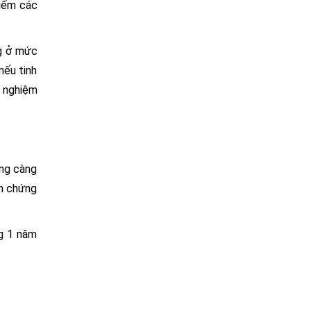
kiếm các
ng ở mức
nếu tinh
g nghiệm
ông càng
ến chứng
ng 1 năm