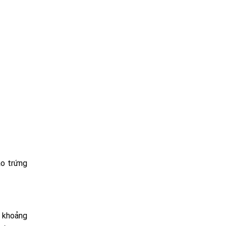
ào trứng
g khoảng