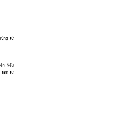
trùng từ
iên. Nếu
 tinh từ