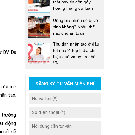
thật hay tin đồn gây
hoang mang dư luận
Uống bia nhiều có bị vô
sinh không? Nhậu thế
nào cho an toàn
Thụ tinh nhân tạo ở đâu
tốt nhất? Top 8 địa chỉ
từ BV Đa
hiệu quả và uy tín nhất
VN
ĐĂNG KÝ TƯ VẤN MIỄN PHÍ
người mẹ
hân tạo,
c trường
oạt động
i rất dễ