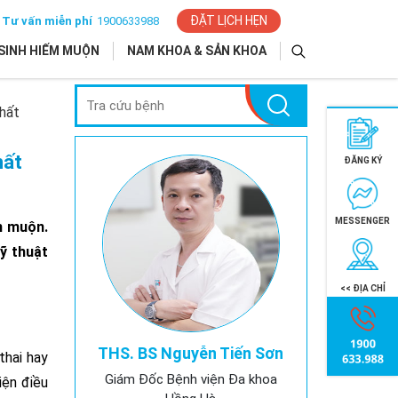
ĐẶT LỊCH HẸN
Tư vấn miễn phí
1900633988
SINH HIẾM MUỘN
NAM KHOA & SẢN KHOA
nhất
hất
ĐĂNG KÝ
MESSENGER
m muộn.
ỹ thuật
<< ĐỊA CHỈ
THS. BS Nguyễn Tiến Sơn
thai hay
Giám Đốc Bệnh viện Đa khoa
iện điều