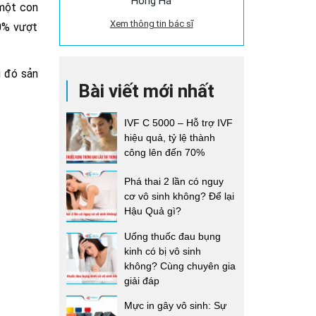
Hồng Hà
 một con
Xem thông tin bác sĩ
40% vượt
g đó sản
Bài viết mới nhất
IVF C 5000 – Hỗ trợ IVF
hiệu quả, tỷ lệ thành
công lên đến 70%
Phá thai 2 lần có nguy
cơ vô sinh không? Để lại
Hậu Quả gì?
Uống thuốc đau bụng
kinh có bị vô sinh
không? Cùng chuyên gia
giải đáp
Mực in gây vô sinh: Sự