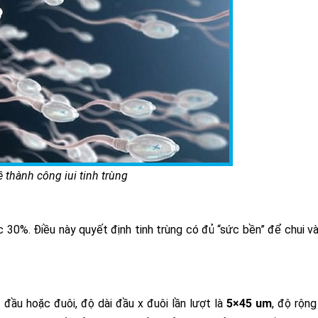
lệ thành công iui tinh trùng
ức 30%. Điều này quyết định tinh trùng có đủ “sức bền” để chui v
 đầu hoặc đuôi, độ dài đầu x đuôi lần lượt là
5×45 um
, độ rộn