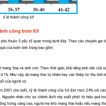
tỉ lệ thành công IUI
hành công bơm IUI
 phụ thuộc 5 yếu tố quan trọng dưới đây. Theo các chuyên gia 
 quả của bơm tinh trùng bao gồm:
 mang thai và sinh con. Theo thời gian, khả năng sinh sản của 
 4.1%. Như vậy, dù mang thai tự nhiên hay can thiệp từ thụ tinh n
uổi của người vợ.
 2001 cho biết, tỷ lệ thành công của IUI đạt mức 24% với cá
%. Nguyên nhân cho sự chênh lệch này xuất phát từ hiệu quả h
uồng trứng càng cao, người mẹ khó mang thai hoặc nếu mang tha