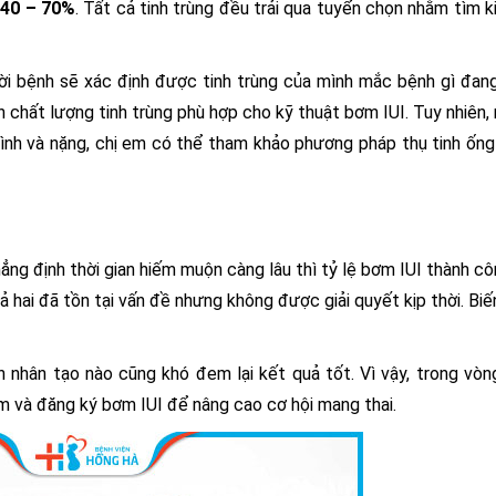
ừ
40 – 70%
. Tất cả tinh trùng đều trải qua tuyển chọn nhằm tìm 
ười bệnh sẽ xác định được tinh trùng của mình mắc bệnh gì đa
n chất lượng tinh trùng phù hợp cho kỹ thuật bơm IUI. Tuy nhiên, 
bình và nặng, chị em có thể tham khảo phương pháp thụ tinh ốn
ng định thời gian hiếm muộn càng lâu thì tỷ lệ bơm IUI thành c
cả hai đã tồn tại vấn đề nhưng không được giải quyết kịp thời. Bi
nh nhân tạo nào cũng khó đem lại kết quả tốt. Vì vậy, trong vò
m và đăng ký bơm IUI để nâng cao cơ hội mang thai.