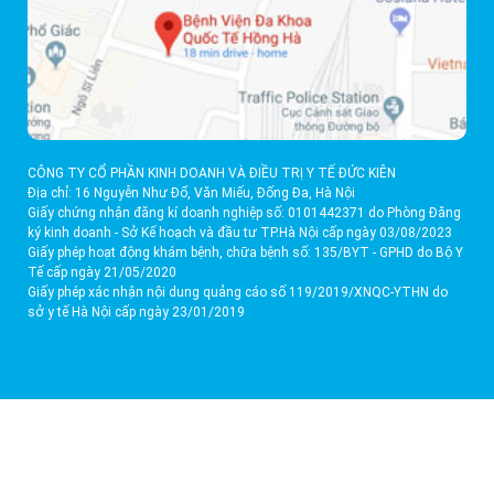
CÔNG TY CỔ PHẦN KINH DOANH VÀ ĐIỀU TRỊ Y TẾ ĐỨC KIÊN
Địa chỉ: 16 Nguyễn Như Đổ, Văn Miếu, Đống Đa, Hà Nội
Giấy chứng nhận đăng kí doanh nghiệp số: 0101442371 do Phòng Đăng
ký kinh doanh - Sở Kế hoạch và đầu tư TP.Hà Nội cấp ngày 03/08/2023
Giấy phép hoạt động khám bệnh, chữa bệnh số: 135/BYT - GPHD do Bộ Y
Tế cấp ngày 21/05/2020
Giấy phép xác nhận nội dung quảng cáo số 119/2019/XNQC-YTHN do
sở y tế Hà Nội cấp ngày 23/01/2019