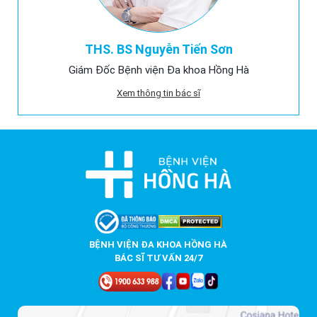
THS. BS Nguyễn Tiến Sơn
Giám Đốc Bệnh viện Đa khoa Hồng Hà
Xem thông tin bác sĩ
BỆNH VIỆN ĐA KHOA HỒNG HÀ
BÁC SĨ TƯ VẤN 24/7