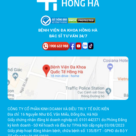
BỆNH VIỆN ĐA KHOA HỒNG HÀ
BÁC SĨ TƯ VẤN 24/7
CÔNG TY CỔ PHẦN KINH DOANH VÀ ĐIỀU TRỊ Y TẾ ĐỨC KIÊN
Địa chỉ: 16 Nguyễn Như Đổ, Văn Miếu, Đống Đa, Hà Nội
Giấy chứng nhận đăng kí doanh nghiệp số: 0101442371 do Phòng Đăng
ký kinh doanh - Sở Kế hoạch và đầu tư TP.Hà Nội cấp ngày 03/08/2023
Giấy phép hoạt động khám bệnh, chữa bệnh số: 135/BYT - GPHD do Bộ Y