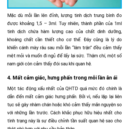
Mặc dù mỗi lần lên đỉnh, lượng tinh dịch trung bình đo
được khoảng 1,5 – 3ml. Tuy nhiên, thành phần của 1ml
tinh dịch chứa hàm lượng cao của chất dinh dưỡng,
khoáng chất cần thiết cho cơ thể. Đây cũng là lý do
khiến cánh mày râu sau mỗi lần “lâm trận” đều cảm thấy
mệt mỏi và muốn đi ngủ để lấy lại sức. Thậm chí, một số
nam giới còn cảm thấy đói sau khi quan hệ.
4. Mất cảm giác, hưng phấn trong mỗi lần ân ái
Một tác động xấu nhất của QHTD quá mức đó chính là
dẫn đến mất cảm giác hưng phấn. Bởi vì, nếu lặp lại liên
tục sẽ gây nhàm chán hoặc khó cảm thấy mãn nguyện so
với những lần trước. Cách khắc phục hữu hiệu nhất cho
tình trạng này là sự điều chỉnh tần suất quan hệ sao cho
thật phù hợp với nhu cầu bản thân.