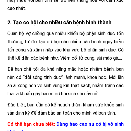
mây mưa với bạn tình sẽ trở nên thăng hoa với cảm xúc
cao nhất.
2. Tạo cơ hội cho nhiều căn bệnh hình thành
Quan hệ vợ chồng quá nhiều khiến bộ phận sinh dục tổn
thương, từ đó tạo cơ hội cho nhiều căn bệnh nguy hiểm
tấn công và xâm nhập vào khu vực bộ phận sinh dục. Có
thể kể đến các bệnh như: Viêm cổ tử cung, sùi mào gà,…
Để hạn chế tối đa khả năng mắc hoặc nhiễm bệnh, bạn
nên có “đời sống tình dục” lành mạnh, khoa học. Mỗi lần
ân ái xong nên vệ sinh vùng kín thật sạch, nhằm tránh các
loại vi khuẩn gây hại có cơ hội sinh sôi nảy nở.
Đặc biệt, bạn cần có kế hoạch thăm khám sức khỏe sinh
sản định kỳ để đảm bảo an toàn cho mình và bạn tình.
Có thể bạn chưa biết:
Dùng bao cao su có bị vô sinh