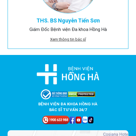
THS. BS Nguyễn Tiến Sơn
Giám Đốc Bệnh viện Đa khoa Hồng Hà
Xem thông tin bác sĩ
BỆNH VIỆN ĐA KHOA HỒNG HÀ
BÁC SĨ TƯ VẤN 24/7