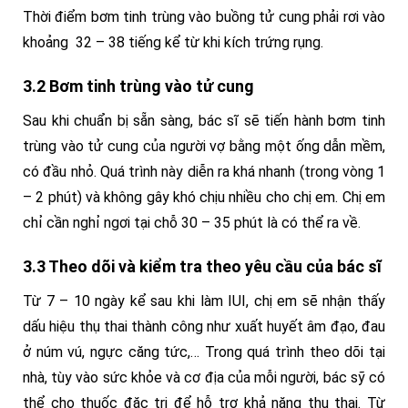
Thời điểm bơm tinh trùng vào buồng tử cung phải rơi vào
khoảng 32 – 38 tiếng kể từ khi kích trứng rụng.
3.2 Bơm tinh trùng vào tử cung
Sau khi chuẩn bị sẵn sàng, bác sĩ sẽ tiến hành bơm tinh
trùng vào tử cung của người vợ bằng một ống dẫn mềm,
có đầu nhỏ. Quá trình này diễn ra khá nhanh (trong vòng 1
– 2 phút) và không gây khó chịu nhiều cho chị em. Chị em
chỉ cần nghỉ ngơi tại chỗ 30 – 35 phút là có thể ra về.
3.3 Theo dõi và kiểm tra theo yêu cầu của bác sĩ
Từ 7 – 10 ngày kể sau khi làm IUI, chị em sẽ nhận thấy
dấu hiệu thụ thai thành công như xuất huyết âm đạo, đau
ở núm vú, ngực căng tức,… Trong quá trình theo dõi tại
nhà, tùy vào sức khỏe và cơ địa của mỗi người, bác sỹ có
thể cho thuốc đặc trị để hỗ trợ khả năng thụ thai. Từ