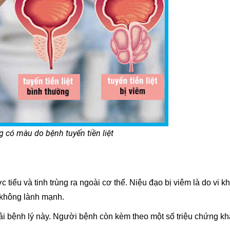
g có màu do bệnh tuyến tiền liệt
iểu và tinh trùng ra ngoài cơ thể. Niệu đạo bị viêm là do vi k
 không lành mạnh.
ải bệnh lý này. Người bệnh còn kèm theo một số triệu chứng k