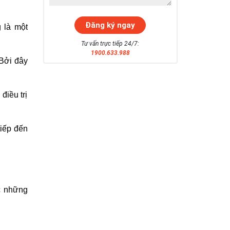
 là một
Tư vấn trực tiếp 24/7:
1900.633.988
 Bởi đây
điều trị
tiếp đến
c những