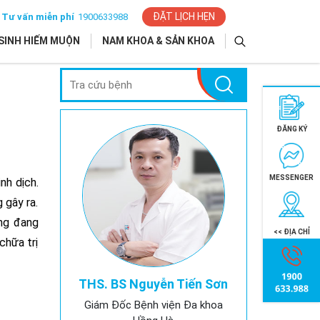
ĐẶT LỊCH HẸN
Tư vấn miễn phí
1900633988
SINH HIẾM MUỘN
NAM KHOA & SẢN KHOA
ĐĂNG KÝ
MESSENGER
nh dịch.
 gây ra.
ăng đang
<< ĐỊA CHỈ
chữa trị
THS. BS Nguyễn Tiến Sơn
Giám Đốc Bệnh viện Đa khoa