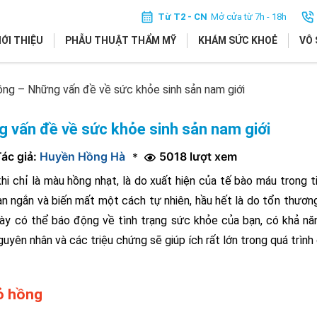
Từ T2 - CN
Mở cửa từ 7h - 18h
IỚI THIỆU
PHẪU THUẬT THẨM MỸ
KHÁM SỨC KHOẺ
VÔ 
ồng – Những vấn đề về sức khỏe sinh sản nam giới
 vấn đề về sức khỏe sinh sản nam giới
ác giả:
Huyền Hồng Hà
5018 lượt xem
*
hi chỉ là màu hồng nhạt, là do xuất hiện của tế bào máu trong ti
ian ngắn và biến mất một cách tự nhiên, hầu hết là do tổn thương
 này có thể báo động về tình trạng sức khỏe của bạn, có khả n
uyên nhân và các triệu chứng sẽ giúp ích rất lớn trong quá trình 
ỏ hồng