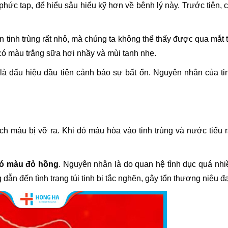
phức tạp, để hiểu sâu hiểu kỹ hơn về bệnh lý này. Trước tiên, 
n tinh trùng rất nhỏ, mà chúng ta không thể thấy được qua mắt
có màu trắng sữa hơi nhầy và mùi tanh nhẹ.
 là dấu hiệu đầu tiên cảnh báo sự bất ổn. Nguyên nhân của ti
h máu bị vỡ ra. Khi đó máu hòa vào tinh trùng và nước tiểu 
 có màu đỏ hồng
. Nguyên nhân là do quan hệ tình dục quá nh
dẫn đến tình trạng túi tinh bị tắc nghẽn, gây tổn thương niệu đ