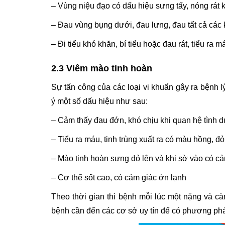
– Vùng niệu đạo có dấu hiệu sưng tấy, nóng rát 
– Đau vùng bụng dưới, đau lưng, đau tất cả các
– Đi tiểu khó khăn, bí tiểu hoặc đau rát, tiểu ra
2.3 Viêm mào tinh hoàn
Sự tấn công của các loại vi khuẩn gây ra bệnh 
ý một số dấu hiệu như sau:
– Cảm thấy đau đớn, khó chịu khi quan hệ tình dụ
– Tiểu ra máu, tinh trùng xuất ra có màu hồng, đ
– Mào tinh hoàn sưng đỏ lên và khi sờ vào có cả
– Cơ thể sốt cao, có cảm giác ớn lạnh
Theo thời gian thì bệnh mỗi lúc một nặng và cà
bệnh cần đến các cơ sở uy tín để có phương pháp