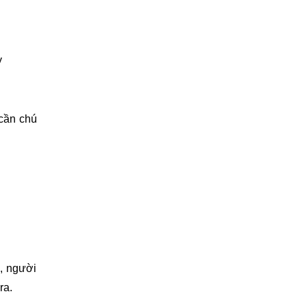
y
 cần chú
i, người
ra.