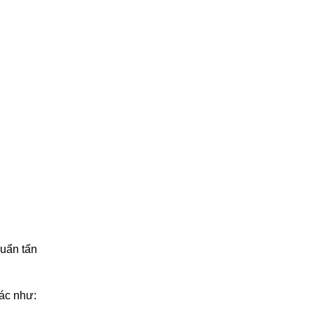
huẩn tấn
hác như: