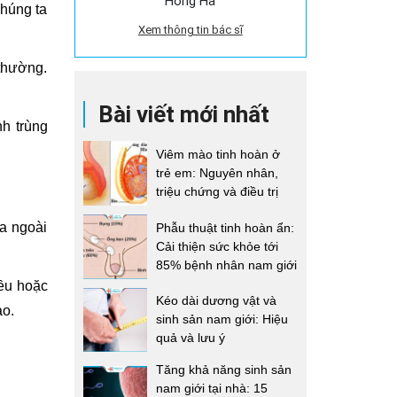
Hồng Hà
chúng ta
Xem thông tin bác sĩ
 thường.
Bài viết mới nhất
nh trùng
Viêm mào tinh hoàn ở
trẻ em: Nguyên nhân,
triệu chứng và điều trị
ra ngoài
Phẫu thuật tinh hoàn ẩn:
Cải thiện sức khỏe tới
85% bệnh nhân nam giới
iều hoặc
Kéo dài dương vật và
ạo.
sinh sản nam giới: Hiệu
quả và lưu ý
Tăng khả năng sinh sản
nam giới tại nhà: 15