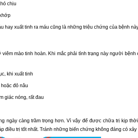
khó chịu
 khớp
 máu hay xuất tinh ra máu cũng là những triệu chứng của bệnh nà
lý viêm mào tinh hoàn. Khi mắc phải tình trạng này người bệnh
c, khi xuất tinh
ỏ hoặc đỏ nâu
m giác nóng, rất đau
ng ngày càng trầm trọng hơn. Vì vậy để được chữa trị kịp thờ
 điều trị tốt nhất. Tránh những biến chứng không đáng có xảy 