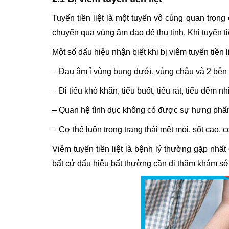
Tuyến tiền liệt là một tuyến vô cùng quan trọng
chuyển qua vùng âm đạo để thụ tinh. Khi tuyến ti
Một số dấu hiệu nhận biết khi bị viêm tuyến tiền 
– Đau âm ỉ vùng bụng dưới, vùng chậu và 2 bên 
– Đi tiểu khó khăn, tiểu buốt, tiểu rát, tiểu đêm 
– Quan hệ tình dục không có được sự hưng phấn 
– Cơ thể luôn trong trạng thái mệt mỏi, sốt cao,
Viêm tuyến tiền liệt là bệnh lý thường gặp nhất 
bất cứ dấu hiệu bất thường cần đi thăm khám sớm