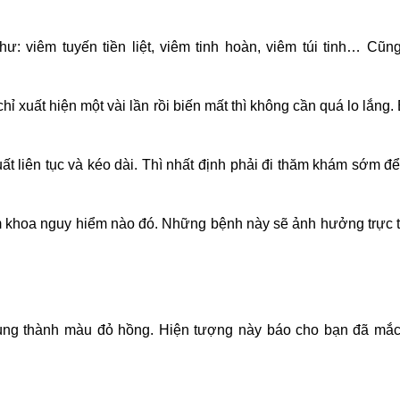
 viêm tuyến tiền liệt, viêm tinh hoàn, viêm túi tinh… Cũng
 chỉ xuất hiện một vài lần rồi biến mất thì không cần quá lo lắng.
t liên tục và kéo dài. Thì nhất định phải đi thăm khám sớm để 
am khoa nguy hiểm nào đó. Những bệnh này sẽ ảnh hưởng trực 
trùng thành màu đỏ hồng. Hiện tượng này báo cho bạn đã mắ