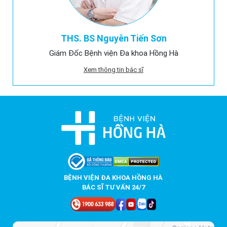
THS. BS Nguyễn Tiến Sơn
Giám Đốc Bệnh viện Đa khoa Hồng Hà
Xem thông tin bác sĩ
BỆNH VIỆN ĐA KHOA HỒNG HÀ
BÁC SĨ TƯ VẤN 24/7