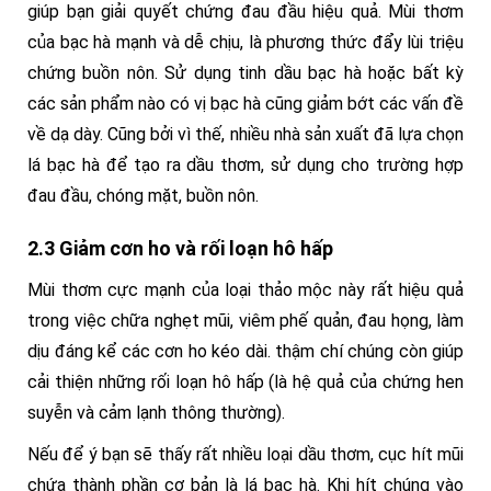
giúp bạn giải quyết chứng đau đầu hiệu quả. Mùi thơm
của bạc hà mạnh và dễ chịu, là phương thức đẩy lùi triệu
chứng buồn nôn. Sử dụng tinh dầu bạc hà hoặc bất kỳ
các sản phẩm nào có vị bạc hà cũng giảm bớt các vấn đề
về dạ dày. Cũng bởi vì thế, nhiều nhà sản xuất đã lựa chọn
lá bạc hà để tạo ra dầu thơm, sử dụng cho trường hợp
đau đầu, chóng mặt, buồn nôn.
2.3 Giảm cơn ho và rối loạn hô hấp
Mùi thơm cực mạnh của loại thảo mộc này rất hiệu quả
trong việc chữa nghẹt mũi, viêm phế quản, đau họng, làm
dịu đáng kể các cơn ho kéo dài. thậm chí chúng còn giúp
cải thiện những rối loạn hô hấp (là hệ quả của chứng hen
suyễn và cảm lạnh thông thường).
Nếu để ý bạn sẽ thấy rất nhiều loại dầu thơm, cục hít mũi
chứa thành phần cơ bản là lá bạc hà. Khi hít chúng vào