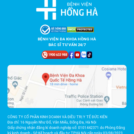
BỆNH VIỆN ĐA KHOA HỒNG HÀ
BÁC SĨ TƯ VẤN 24/7
CÔNG TY CỔ PHẦN KINH DOANH VÀ ĐIỀU TRỊ Y TẾ ĐỨC KIÊN
Địa chỉ: 16 Nguyễn Như Đổ, Văn Miếu, Đống Đa, Hà Nội
Giấy chứng nhận đăng kí doanh nghiệp số: 0101442371 do Phòng Đăng
ký kinh doanh - Sở Kế hoạch và đầu tư TP.Hà Nội cấp ngày 03/08/2023