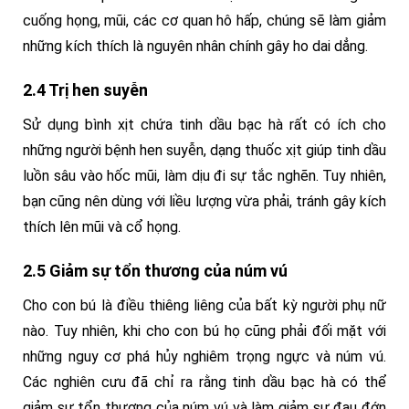
cuống họng, mũi, các cơ quan hô hấp, chúng sẽ làm giảm
những kích thích là nguyên nhân chính gây ho dai dẳng.
2.4 Trị hen suyễn
Sử dụng bình xịt chứa tinh dầu bạc hà rất có ích cho
những người bệnh hen suyễn, dạng thuốc xịt giúp tinh dầu
luồn sâu vào hốc mũi, làm dịu đi sự tắc nghẽn. Tuy nhiên,
bạn cũng nên dùng với liều lượng vừa phải, tránh gây kích
thích lên mũi và cổ họng.
2.5 Giảm sự tổn thương của núm vú
Cho con bú là điều thiêng liêng của bất kỳ người phụ nữ
nào. Tuy nhiên, khi cho con bú họ cũng phải đối mặt với
những nguy cơ phá hủy nghiêm trọng ngực và núm vú.
Các nghiên cưu đã chỉ ra rằng tinh dầu bạc hà có thể
giảm sự tổn thương của núm vú và làm giảm sự đau đớn