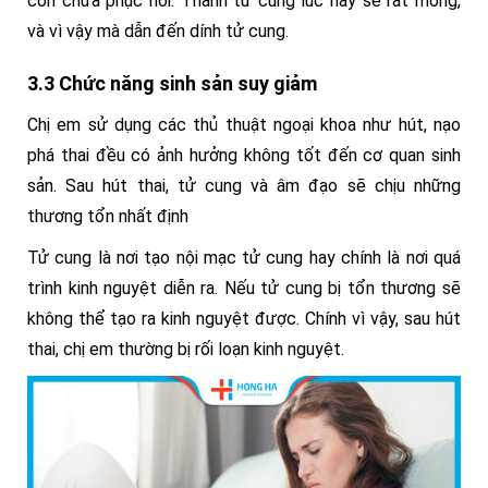
còn chưa phục hồi. Thành tử cung lúc này sẽ rất mỏng,
và vì vậy mà dẫn đến dính tử cung.
3.3 Chức năng sinh sản suy giảm
Chị em sử dụng các thủ thuật ngoại khoa như hút, nạo
phá thai đều có ảnh hưởng không tốt đến cơ quan sinh
sản. Sau hút thai, tử cung và âm đạo sẽ chịu những
thương tổn nhất định
Tử cung là nơi tạo nội mạc tử cung hay chính
là nơi quá
trình kinh nguyệt diễn ra. Nếu tử cung bị tổn thương sẽ
không thể tạo ra kinh nguyệt được.
Chính vì vậy, sau hút
thai, chị em thường bị rối loạn kinh nguyệt.