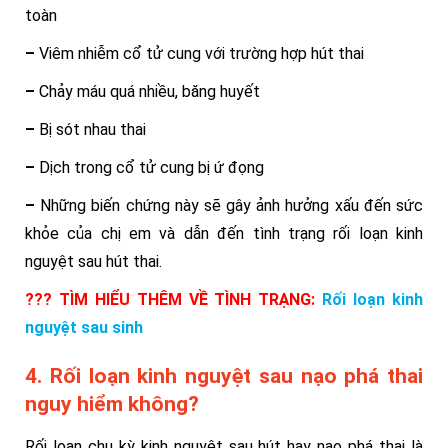
toàn
–
Viêm nhiễm cổ tử cung với trường hợp hút thai
–
Chảy máu quá nhiều, băng huyết
–
Bị sót nhau thai
–
Dịch trong cổ tử cung bị ứ đọng
–
Những biến chứng này sẽ gây ảnh hưởng xấu đến sức
khỏe của chị em và dẫn đến tình trạng rối loạn kinh
nguyệt sau hút thai.
??? TÌM HIỂU THÊM VỀ TÌNH TRẠNG:
Rối loạn kinh
nguyệt sau sinh
4. Rối loạn kinh nguyệt sau nạo phá thai
nguy hiểm không?
Rối loạn chu kỳ kinh nguyệt sau hút hay nạo phá thai là