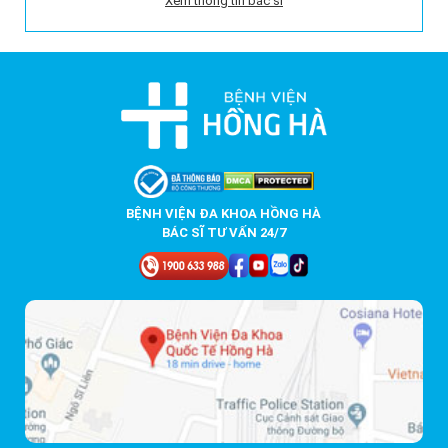
Xem thông tin bác sĩ
BỆNH VIỆN ĐA KHOA HỒNG HÀ
BÁC SĨ TƯ VẤN 24/7