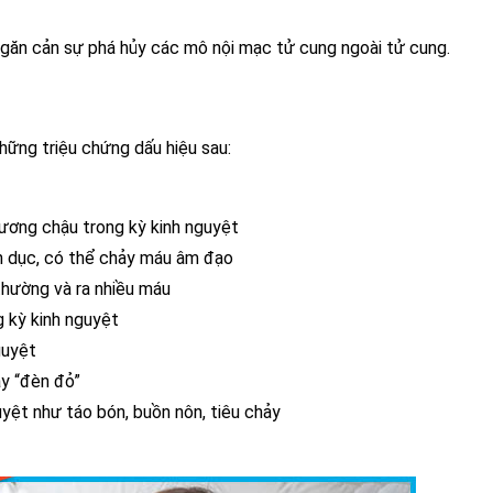
ngăn cản sự phá hủy các mô nội mạc tử cung ngoài tử cung.
ững triệu chứng dấu hiệu sau:
ương chậu trong kỳ kinh nguyệt
nh dục, có thể chảy máu âm đạo
thường và ra nhiều máu
ng kỳ kinh nguyệt
guyệt
y “đèn đỏ”
uyệt như táo bón, buồn nôn, tiêu chảy