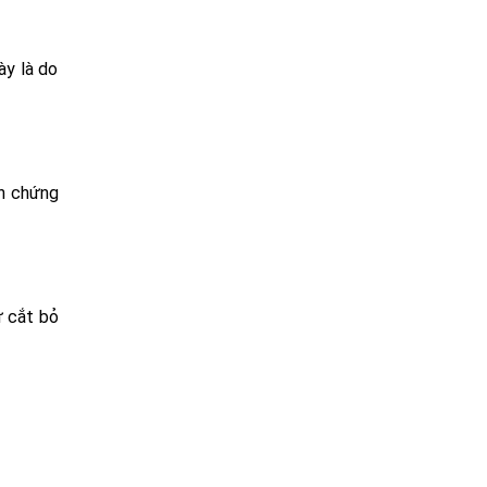
ày là do
ến chứng
ư cắt bỏ