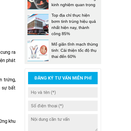
kinh nghiệm quan trọng
Top địa chỉ thực hiện
bơm tinh trùng hiệu quả
nhất hiện nay, thành
công 85%
Mổ giãn tĩnh mạch thừng
tinh: Cải thiện tốc độ thụ
 cung ra
thai đến 60%
iện phát
ĐĂNG KÝ TƯ VẤN MIỄN PHÍ
n trứng,
u sự bất
hững khu