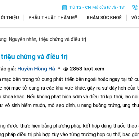
Từ T2 - CN
Mở cửa từ 7h - 18h
IỚI THIỆU
PHẪU THUẬT THẨM MỸ
KHÁM SỨC KHOẺ
VÔ 
ng: Nguyên nhân, triệu chứng và điều trị
triệu chứng và điều trị
ác giả:
Huyền Hồng Hà
2853 lượt xem
*
m mạc bên trong tử cung phát triển bên ngoài hoặc ngay tại tử c
ạc nội mạc tử cung ra các khu vực khác, gây ra sự dày hơn của 
 khoa khác. Nếu không phát hiện sớm và điều trị kịp thời, lạc nộ
ư vô sinh hiếm muộn, mô sẹo dính, u nang buồng trứng, ung thư
ường được thực hiện bằng phương pháp kết hợp dùng thuốc theo 
ơng pháp điều trị phù hợp tùy vào từng trường hợp cụ thể, bao g