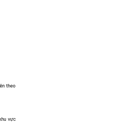
iên theo
 khu vực