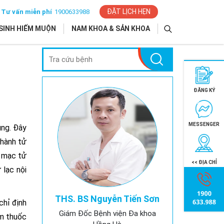
ĐẶT LỊCH HẸN
Tư vấn miễn phí
1900633988
SINH HIẾM MUỘN
NAM KHOA & SẢN KHOA
ĐĂNG KÝ
MESSENGER
ung. Đây
thành tử
i mạc tử
<< ĐỊA CHỈ
 lạc nội
THS. BS Nguyễn Tiến Sơn
chỉ định
Giám Đốc Bệnh viện Đa khoa
ồm thuốc