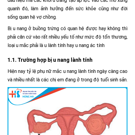
dấu hiệu mà các khối u đang tạo áp lực vào các mô xung
quanh đó, làm ảnh hưởng đến sức khỏe cũng như đời
sống quan hệ vợ chồng.
Bị u nang ở buồng trứng có quan hệ được hay không thì
phải căn cứ vào rất nhiều yếu tố như mức độ tổn thương,
loại u mắc phải là u lành tính hay u nang ác tính
1.1. Trường hợp bị u nang lành tính
Hiện nay tỷ lệ phụ nữ mắc u nang lành tình ngày càng cao
và nhiều nhất là các chị em đang ở trong độ tuổi sinh sản.