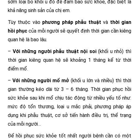
sớm loại bỏ khối u đó để đảm bảo sức khỏe, đặc biệt là
khả năng sinh sản của chị em.
Tùy thuộc vào
phương pháp phẫu thuật
và
thời gian
hồi phục
của mỗi người sẽ quyết định thời gian cần kiêng
quan hệ là bao lâu.
–
Với những người phẫu thuật nội soi
(khối u nhỏ) thì
thời gian kiêng quan hệ sẽ khoảng 1 tháng kể từ thời
điểm mổ.
–
Với những người mổ mở
(khối u lớn và nhiều) thì thời
gian thường kéo dài từ 3 – 6 tháng. Thời gian phục hồi
sức khỏe sau khi mổ chịu tác động từ nhiều yếu tố như:
mức độ tổn thương, loại u mắc phải, phương pháp áp
dụng khi phẫu thuật, cơ sở tiến hành điều trị, thể trạng
của mỗi người…
Để hồi phục sức khỏe tốt nhất người bệnh cần có một