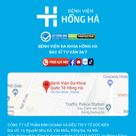
BỆNH VIỆN ĐA KHOA HỒNG HÀ
BÁC SĨ TƯ VẤN 24/7
CÔNG TY CỔ PHẦN KINH DOANH VÀ ĐIỀU TRỊ Y TẾ ĐỨC KIÊN
Địa chỉ: 16 Nguyễn Như Đổ, Văn Miếu, Đống Đa, Hà Nội