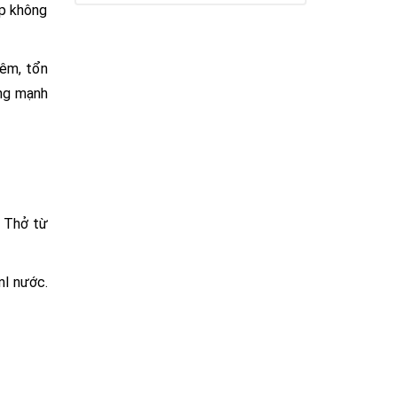
ợp không
iêm, tổn
ộng mạnh
. Thở từ
ml nước.