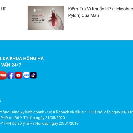
 HP
Kiểm Tra Vi Khuẩn HP (Helicobac
Pylori) Qua Máu
N ĐA KHOA HỒNG HÀ
 VẤN 24/7
N
hòng Đăng ký kinh doanh - Sở Kế hoạch và đầu tư TP.Hà Nội cấp ngày 03/08
GPHD do Bộ Y Tế cấp ngày 21/05/2020
YTHN do sở y tế Hà Nội cấp ngày 23/01/2019