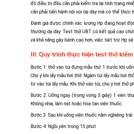
đồ điều trị đều cần phải kiểm tra lại tình trạng n
cần phải tiến hành nội soi dạ dày mà có thể thực 
Đánh giá được chính xác lượng Hp đang hoạt động
thương dạ dày. Test thở UBT có kết quả cao chứn
và khả năng gây bệnh cao hơn, việc tiệt trừ Hp sẽ
III. Quy trình thực hiện test thở kiể
Bước 1: thở vào túi đựng mẫu thứ 1 trước khi uố
Chú ý khi lấy mẫu hơi thở: Ngậm túi lấy mẫu hơi th
từ vào túi lấy mẫu. Khi thở vào túi, chú ý hơi thở p
Bước 2: Uống ngay (trong vòng 5 giây) 1 viên th
Không nhai, làm nát hoặc hòa tan viên thuốc.
Bước 3: Sau khi uống viên thuốc nằm nghiêng trái
Bước 4: Ngồi yên trong 15 phút