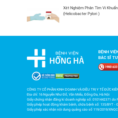
Xét Nghiệm Phân Tìm Vi Khuẩn
(Helicobacter Pylori )
BỆNH VIỆ
BÁC SĨ TƯ
CÔNG TY CỔ PHẦN KINH DOANH VÀ ĐIỀU TRỊ Y TẾ ĐỨC KIÊ
Địa chỉ: 16 Nguyễn Như Đổ, Văn Miếu, Đống Đa, Hà Nội
Giấy chứng nhận đăng kí doanh nghiệp số: 0101442371 do P
Giấy phép hoạt động khám bệnh, chữa bệnh số: 135/BYT - 
Giấy phép xác nhận nội dung quảng cáo số 119/2019/XNQC-