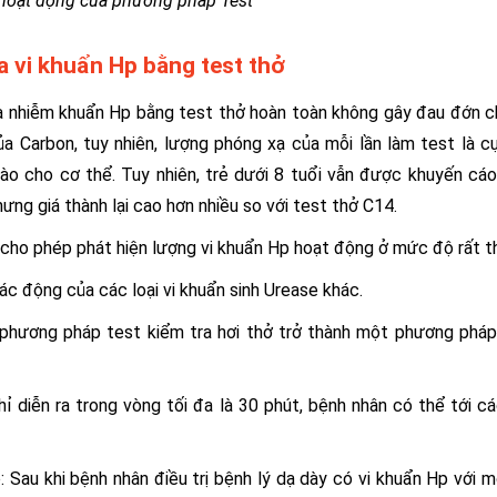
 hoạt động của phương pháp Test
a vi khuẩn Hp bằng test thở
ra nhiễm khuẩn Hp bằng test thở hoàn toàn không gây đau đớn 
a Carbon, tuy nhiên, lượng phóng xạ của mỗi lần làm test là c
nào cho cơ thể. Tuy nhiên, trẻ dưới 8 tuổi vẫn được khuyến cá
ng giá thành lại cao hơn nhiều so với test thở C14.
 cho phép phát hiện lượng vi khuẩn Hp hoạt động ở mức độ rất t
tác động của các loại vi khuẩn sinh Urease khác.
phương pháp test kiểm tra hơi thở trở thành một phương pháp
chỉ diễn ra trong vòng tối đa là 30 phút, bệnh nhân có thể tới c
p: Sau khi bệnh nhân điều trị bệnh lý dạ dày có vi khuẩn Hp với 