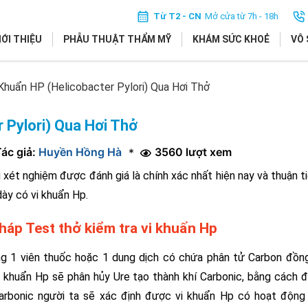
Từ T2 - CN
Mở cửa từ 7h - 18h
IỚI THIỆU
PHẪU THUẬT THẨM MỸ
KHÁM SỨC KHOẺ
VÔ 
 Khuẩn HP (Helicobacter Pylori) Qua Hơi Thở
 Pylori) Qua Hơi Thở
ác giả:
Huyền Hồng Hà
3560 lượt xem
*
 xét nghiệm được đánh giá là chính xác nhất hiện nay và thuận t
dày có vi khuẩn Hp.
háp Test thở kiểm tra vi khuẩn Hp
ng 1 viên thuốc hoặc 1 dung dịch có chứa phân tử Carbon đồn
i khuẩn Hp sẽ phân hủy Ure tạo thành khí Carbonic, bằng cách 
arbonic người ta sẽ xác định được vi khuẩn Hp có hoạt động 