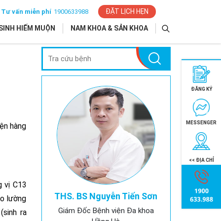
ĐẶT LỊCH HẸN
Tư vấn miễn phí
1900633988
SINH HIẾM MUỘN
NAM KHOA & SẢN KHOA
ĐĂNG KÝ
MESSENGER
iện hàng
<< ĐỊA CHỈ
g vị C13
THS. BS Nguyễn Tiến Sơn
đo lường
Giám Đốc Bệnh viện Đa khoa
(sinh ra