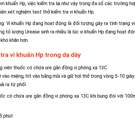
hiễm khuẩn Hp, việc kiểm tra lại như vậy trong đa số các trường h
hiện xét nghiệm test thở kiểm tra vi khuẩn Hp.
: Vi khuẩn Hp đang hoạt động là đối tượng gây ra tình trạng v
g tỏ lượng Urease sinh ra nhiều là lúc vi khuẩn Hp đang hoạt đ
 khó khăn hơn.
m tra vi khuẩn Hp trong dạ dày
ng viên thuốc có chứa ure gắn đồng vị phóng xạ 13C
ở vào miệng, hít vào bằng mũi và giữ hơi thở trong vòng 5-10 giây
hải ra từ phổi
uốc có chứa ure gắn đồng vị phóng xạ 13C khi bụng đói với 100
 5 phút