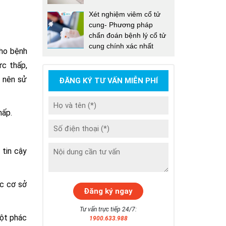
Xét nghiệm viêm cổ tử
cung- Phương pháp
chẩn đoán bệnh lý cổ tử
cung chính xác nhất
cho bệnh
ực thấp,
o nên sử
ĐĂNG KÝ TƯ VẤN MIỄN PHÍ
hấp.
 tin cậy
ác cơ sở
Tư vấn trực tiếp 24/7:
một phác
1900.633.988