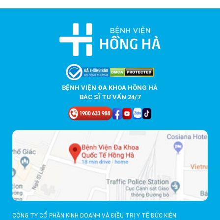
BỆNH VIỆN ĐA KHOA HỒNG HÀ
BÁC SĨ TƯ VẤN 24/7
CÔNG TY CỔ PHẦN KINH DOANH VÀ ĐIỀU TRỊ Y TẾ ĐỨC KIÊN