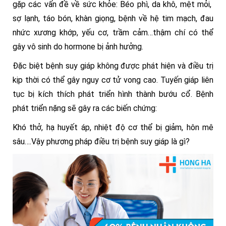
gặp các vấn đề về sức khỏe: Béo phì, da khô, mệt mỏi,
sợ lạnh, táo bón, khàn giọng, bệnh về hệ tim mạch, đau
nhức xương khớp, yếu cơ, trầm cảm…thậm chí có thể
gây vô sinh do hormone bị ảnh hưởng.
Đặc biệt bệnh suy giáp không được phát hiện và điều trị
kịp thời có thể gây nguy cơ tử vong cao. Tuyến giáp liên
tục bị kích thích phát triển hình thành bướu cổ. Bệnh
phát triển nặng sẽ gây ra các biến chứng:
Khó thở, hạ huyết áp, nhiệt độ cơ thể bị giảm, hôn mê
sâu….Vậy phương pháp điều trị bệnh suy giáp là gì?