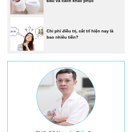
Đâu và cách khắc phục
Chi phí điều trị, cắt trĩ hiện nay là
bao nhiêu tiền?