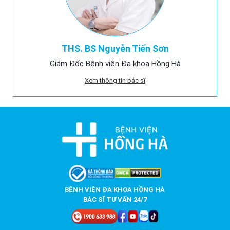
THS. BS Nguyễn Tiến Sơn
Giám Đốc Bệnh viện Đa khoa Hồng Hà
Xem thông tin bác sĩ
BỆNH VIỆN ĐA KHOA HỒNG HÀ
BÁC SĨ TƯ VẤN 24/7