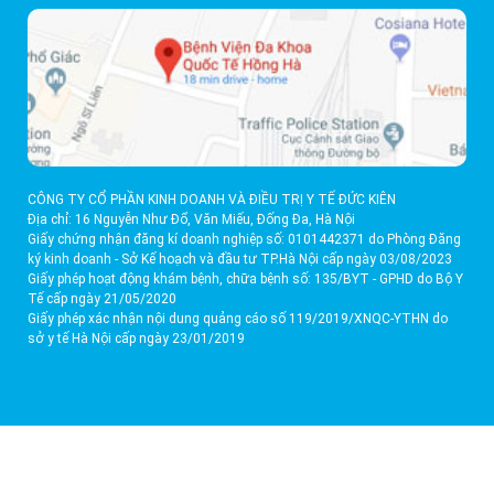
CÔNG TY CỔ PHẦN KINH DOANH VÀ ĐIỀU TRỊ Y TẾ ĐỨC KIÊN
Địa chỉ: 16 Nguyễn Như Đổ, Văn Miếu, Đống Đa, Hà Nội
Giấy chứng nhận đăng kí doanh nghiệp số: 0101442371 do Phòng Đăng
ký kinh doanh - Sở Kế hoạch và đầu tư TP.Hà Nội cấp ngày 03/08/2023
Giấy phép hoạt động khám bệnh, chữa bệnh số: 135/BYT - GPHD do Bộ Y
Tế cấp ngày 21/05/2020
Giấy phép xác nhận nội dung quảng cáo số 119/2019/XNQC-YTHN do
sở y tế Hà Nội cấp ngày 23/01/2019