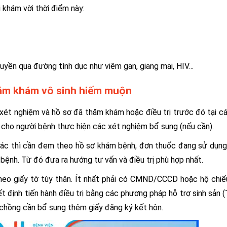
 khám vời thời điểm này:
ruyền qua đường tình dục như viêm gan, giang mai, HIV…
thăm khám vô sinh hiếm muộn
xét nghiệm và hồ sơ đã thăm khám hoặc điều trị trước đó tại c
n cho người bệnh thực hiện các xét nghiệm bổ sung (nếu cần).
khác thì cần đem theo hồ sơ khám bệnh, đơn thuốc đang sử dụn
bệnh. Từ đó đưa ra hướng tư vấn và điều trị phù hợp nhất.
eo giấy tờ tùy thân. Ít nhất phải có CMND/CCCD hoặc hộ chi
ết định tiến hành điều trị bằng các phương pháp hỗ trợ sinh sản (
ợ chồng cần bổ sung thêm giấy đăng ký kết hôn.