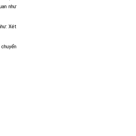
quan như
như: Xét
i chuyển