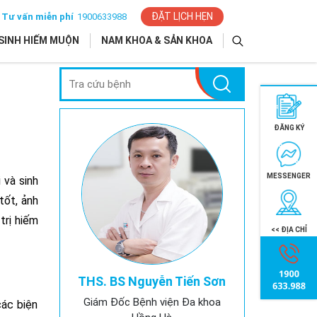
ĐẶT LỊCH HẸN
Tư vấn miễn phí
1900633988
SINH HIẾM MUỘN
NAM KHOA & SẢN KHOA
ĐĂNG KÝ
MESSENGER
 và sinh
tốt, ảnh
trị hiếm
<< ĐỊA CHỈ
THS. BS Nguyễn Tiến Sơn
Giám Đốc Bệnh viện Đa khoa
các biện