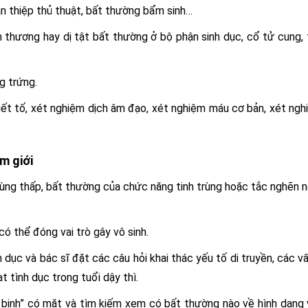
n thiệp thủ thuật, bất thường bẩm sinh…
 thương hay dị tật bất thường ở bộ phận sinh dục, cổ tử cung,
g trứng.
iết tố, xét nghiệm dịch âm đạo, xét nghiệm máu cơ bản, xét ng
m giới
trùng thấp, bất thường của chức năng tinh trùng hoặc tắc nghẽn 
có thể đóng vai trò gây vô sinh.
dục và bác sĩ đặt các câu hỏi khai thác yếu tố di truyền, các v
t tình dục trong tuổi dậy thì.
h binh” có mặt và tìm kiếm xem có bất thường nào về hình dạng 