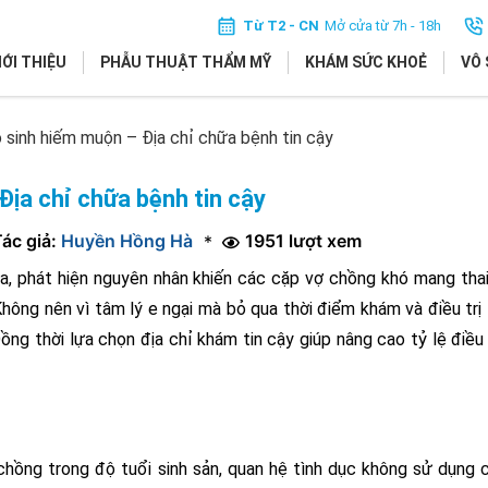
Từ T2 - CN
Mở cửa từ 7h - 18h
IỚI THIỆU
PHẪU THUẬT THẨM MỸ
KHÁM SỨC KHOẺ
VÔ 
ô sinh hiếm muộn – Địa chỉ chữa bệnh tin cậy
Địa chỉ chữa bệnh tin cậy
ác giả:
Huyền Hồng Hà
1951 lượt xem
*
, phát hiện nguyên nhân khiến các cặp vợ chồng khó mang thai
Không nên vì tâm lý e ngại mà bỏ qua thời điểm khám và điều trị 
ồng thời lựa chọn địa chỉ khám tin cậy giúp nâng cao tỷ lệ điều 
chồng trong độ tuổi sinh sản, quan hệ tình dục không sử dụng 