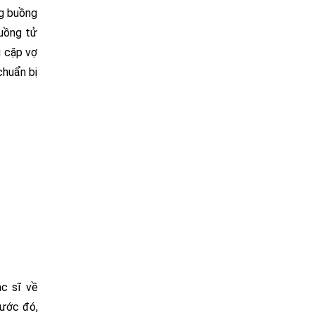
ng buồng
buồng tử
u cặp vợ
chuẩn bị
ác sĩ về
rước đó,