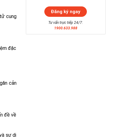
 tử cung
Tư vấn trực tiếp 24/7:
1900.633.988
hiệm đặc
ngăn cản
ấn đề về
và sự di