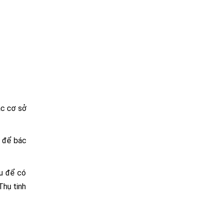
ác cơ sở
g để bác
ếu để có
Thụ tinh