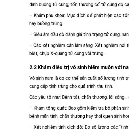
dính buồng tử cung, tổn thương cổ tử cung do ca
– Khám phụ khoa: Mục đích để phát hiện các tổn
hay buồng trứng.
– Siêu âm đầu dò đánh giá tình trạng tử cung, nan
– Các xét nghiệm cận lâm sàng: Xét nghiệm nội t
biệt, chụp X-quang tử cung vòi trứng…
2.2 Khám điều trị vô sinh hiếm muộn với na
Vô sinh nam là do cơ thể sản xuất số lượng tinh 
cung cấp tinh trùng cho quá trình thụ tinh.
Các yếu tố như: Bệnh tật, chấn thương, lối sống… 
– Khám tổng quát: Bao gồm kiểm tra bộ phận sinh 
bệnh mãn tính, chấn thương hay thói quen sinh hoạ
– Xét nghiệm tinh dịch đồ: Đo số lượng các “tin