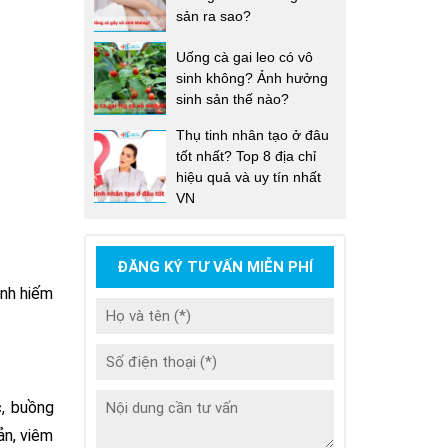
sản ra sao?
Uống cà gai leo có vô
sinh không? Ảnh hưởng
sinh sản thế nào?
Thụ tinh nhân tạo ở đâu
tốt nhất? Top 8 địa chỉ
hiệu quả và uy tín nhất
VN
ĐĂNG KÝ TƯ VẤN MIỄN PHÍ
inh hiếm
c, buồng
ản, viêm