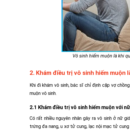
Vô sinh hiếm muộn là khi q
2. Khám điều trị vô sinh hiếm muộn 
Khi đi khám vô sinh, bác sĩ chỉ định cặp vợ chồ
muộn vô sinh.
2.1 Khám điều trị vô sinh hiếm muộn với nữ
Có rất nhiều nguyên nhân gây ra vô sinh ở nữ g
trứng đa nang, u xơ tử cung, lạc nội mạc tử cung