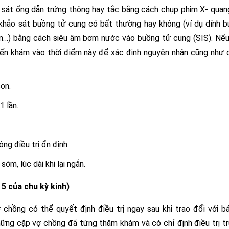
o sát ống dẫn trứng thông hay tắc bằng cách chụp phim X- qua
khảo sát buồng tử cung có bất thường hay không (ví dụ dính 
ăn…) bằng cách siêu âm bơm nước vào buồng tử cung (SIS). Nế
đến khám vào thời điểm này để xác định nguyên nhân cũng như 
on.
 lần.
ng điều trị ổn định.
ớm, lúc dài khi lại ngắn.
5 của chu kỳ kinh)
chồng có thể quyết định điều trị ngay sau khi trao đổi với b
những cặp vợ chồng đã từng thăm khám và có chỉ định điều trị t