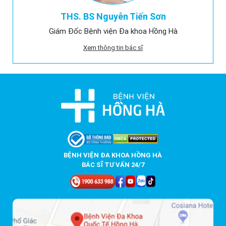
THS. BS Nguyễn Tiến Sơn
Giám Đốc Bệnh viện Đa khoa Hồng Hà
Xem thông tin bác sĩ
BỆNH VIỆN ĐA KHOA HỒNG HÀ
BÁC SĨ TƯ VẤN 24/7