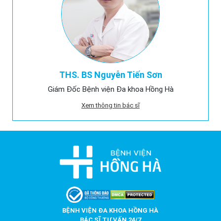
THS. BS Nguyễn Tiến Sơn
Giám Đốc Bệnh viện Đa khoa Hồng Hà
Xem thông tin bác sĩ
BỆNH VIỆN ĐA KHOA HỒNG HÀ
BÁC SĨ TƯ VẤN 24/7