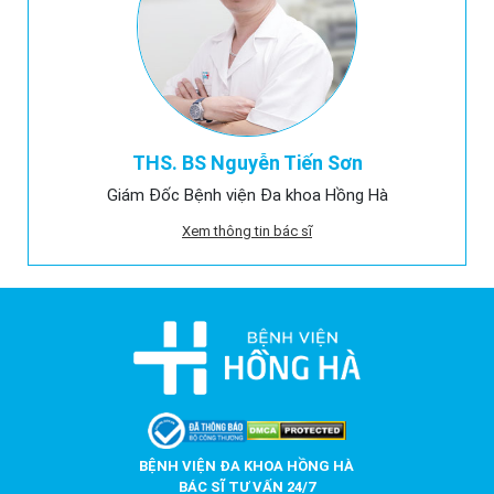
THS. BS Nguyễn Tiến Sơn
Giám Đốc Bệnh viện Đa khoa Hồng Hà
Xem thông tin bác sĩ
BỆNH VIỆN ĐA KHOA HỒNG HÀ
BÁC SĨ TƯ VẤN 24/7