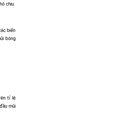
hó chịu.
các biến
mũi bóng
ên tỉ lệ
 đầu mũi