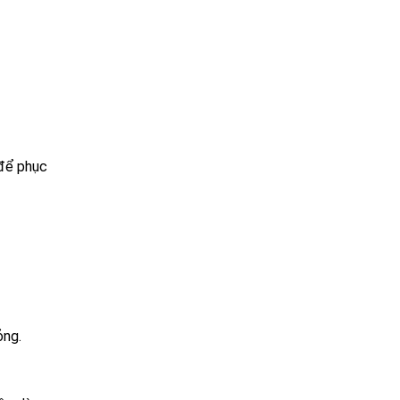
 để phục
ỏng.