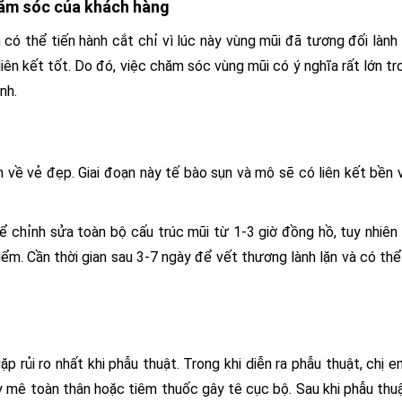
hăm sóc của khách hàng
ó thể tiến hành cắt chỉ vì lúc này vùng mũi đã tương đối lành 
iên kết tốt. Do đó, việc chăm sóc vùng mũi có ý nghĩa rất lớn tr
nh.
n về vẻ đẹp. Giai đoạn này tế bào sụn và mô sẽ có liên kết bền
 chỉnh sửa toàn bộ cấu trúc mũi từ 1-3 giờ đồng hồ, tuy nhiên
iểm. Cần thời gian sau 3-7 ngày để vết thương lành lặn và có thể
ặp rủi ro nhất khi phẫu thuật. Trong khi diễn ra phẫu thuật, chị 
 mê toàn thân hoặc tiêm thuốc gây tê cục bộ. Sau khi phẫu thu