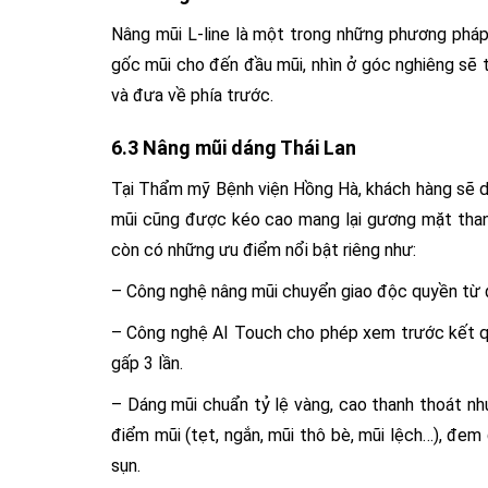
Nâng mũi L-line là một trong những phương pháp
gốc mũi cho đến đầu mũi, nhìn ở góc nghiêng sẽ t
và đưa về phía trước.
6.3 Nâng mũi dáng Thái Lan
Tại Thẩm mỹ Bệnh viện Hồng Hà, khách hàng sẽ dễ
mũi cũng được kéo cao mang lại gương mặt thanh
còn có những ưu điểm nổi bật riêng như:
– Công nghệ nâng mũi chuyển giao độc quyền từ 
– Công nghệ AI Touch cho phép xem trước kết qu
gấp 3 lần.
– Dáng mũi chuẩn tỷ lệ vàng, cao thanh thoát nh
điểm mũi (tẹt, ngắn, mũi thô bè, mũi lệch…), đem
sụn.