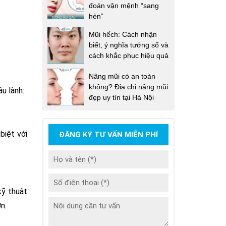
đoán vận mệnh “sang
hèn”
Mũi hếch: Cách nhận
biết, ý nghĩa tướng số và
cách khắc phục hiệu quả
Nâng mũi có an toàn
không? Địa chỉ nâng mũi
u lành:
đẹp uy tín tại Hà Nội
biệt với
ĐĂNG KÝ TƯ VẤN MIỄN PHÍ
kỹ thuật
n.