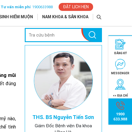
ĐẶT LỊCH HẸN
Tư vấn miễn phí
1900633988
SINH HIẾM MUỘN
NAM KHOA & SẢN KHOA
ĐĂNG KÝ
MESSENGER
âng mũi
yết đúng
<< ĐỊA CHỈ
THS. BS Nguyễn Tiến Sơn
 mỹ nào,
Giám Đốc Bệnh viện Đa khoa
chế tình