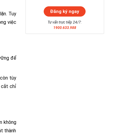
lặn. Tuy
ong việc
Tư vấn trực tiếp 24/7:
1900.633.988
 vững để
 còn tùy
 cắt chỉ
em không
ật thành