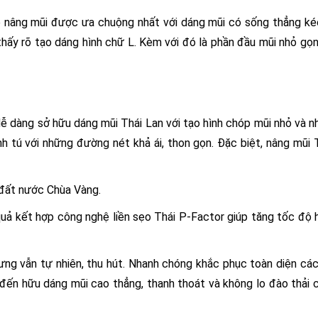
 nâng mũi được ưa chuộng nhất với dáng mũi có sống thẳng ké
hấy rõ tạo dáng hình chữ L. Kèm với đó là phần đầu mũi nhỏ gọn,
 dàng sở hữu dáng mũi Thái Lan với tạo hình chóp mũi nhỏ và n
 tú với những đường nét khả ái, thon gọn. Đặc biệt, nâng mũi 
đất nước Chùa Vàng.
ả kết hợp công nghệ liền sẹo Thái P-Factor giúp tăng tốc độ 
ưng vẫn tự nhiên, thu hút. Nhanh chóng khắc phục toàn diện cá
 đến hữu dáng mũi cao thẳng, thanh thoát và không lo đào thải c