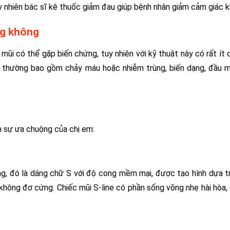
y nhiên bác sĩ kê thuốc giảm đau giúp bệnh nhân giảm cảm giác k
ng không
mũi có thể gặp biến chứng, tuy nhiên với kỹ thuật này có rất ít 
t thường bao gồm chảy máu hoặc nhiễm trùng, biến dạng, đầu 
 sự ưa chuộng của chị em:
ng, đó là dáng chữ S với độ cong mềm mại, được tạo hình dựa tr
không đơ cứng. Chiếc mũi S-line có phần sống võng nhẹ hài hòa,