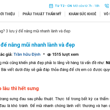
Từ T2 - CN
Mở cửa từ 7h - 18h
IỚI THIỆU
PHẪU THUẬT THẨM MỸ
KHÁM SỨC KHOẺ
VÔ 
g? 3 lưu ý để nâng mũi nhanh lành và đẹp
 để nâng mũi nhanh lành và đẹp
ác giả:
Trần hữu Định
1515 lượt xem
*
 mũi cũng khiến phái đẹp phải lo lắng về hàng tá vấn đề như:
N
 Bài viết dưới đây sẽ giải đáp thỏa đáng để chị em có được qu
 lâu thì hết sưng
trạng sưng đau sau phẫu thuật. Thực tế trong bất kỳ ca thẩm
 đau là khó tránh. Để mũi nhanh chóng lành vết thương và hạn 