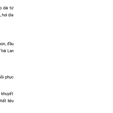
o dài từ
 hơi dìa
họn, đầu
Thái Lan
hồi phục
c khuyết
hất liệu