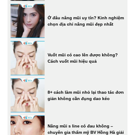
Ở đâu nâng mũi uy tín? Kinh nghiệm
chọn địa chỉ nâng mũi đẹp nhất
Vuốt mũi có cao lên được không?
Cách vuốt mũi hiệu quả
8+ cách làm mũi nhỏ lại thao tác đơn
giản không cần đụng dao kéo
Nâng mũi s line có đau không –
chuyên gia thẩm mỹ BV Hồng Hà giải