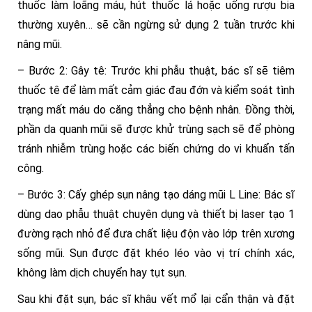
thuốc làm loãng máu, hút thuốc lá hoặc uống rượu bia
thường xuyên… sẽ cần ngừng sử dụng 2 tuần trước khi
nâng mũi.
– Bước 2: Gây tê: Trước khi phẫu thuật, bác sĩ sẽ tiêm
thuốc tê để làm mất cảm giác đau đớn và kiểm soát tình
trạng mất máu do căng thẳng cho bệnh nhân. Đồng thời,
phần da quanh mũi sẽ được khử trùng sạch sẽ để phòng
tránh nhiễm trùng hoặc các biến chứng do vi khuẩn tấn
công.
– Bước 3: Cấy ghép sụn nâng tạo dáng mũi L Line: Bác sĩ
dùng dao phẫu thuật chuyên dụng và thiết bị laser tạo 1
đường rạch nhỏ để đưa chất liệu độn vào lớp trên xương
sống mũi. Sụn được đặt khéo léo vào vị trí chính xác,
không làm dịch chuyển hay tụt sụn.
Sau khi đặt sụn, bác sĩ khâu vết mổ lại cẩn thận và đặt