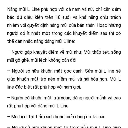
Nâng mũi L Line phù hợp với cả nam và nữ, chỉ cần đảm
bảo đủ điều kiện trên 18 tuổi và khả năng chịu trách
nhiệm với quyết định nâng mũi của bản thân. Hoặc những
người có ít nhất một trong các khuyết điểm sau thì có
thể cân nhắc nâng dáng mũi L line:
– Người gặp khuyết điểm về mũi như: Mũi thấp tẹt, sống
mũi gồ ghề, mũi lệch không cân đối
– Người sở hữu khuôn mặt góc cạnh: Sửa mũi L line sẽ
giúp khuôn mặt trở nên mềm mại và hài hòa hơn. Mũi L
line đặc biệt rất phù hợp với nam giới.
– Người có khuôn mặt trái xoan, dáng người mảnh và cao
rất phù hợp với dáng mũi L Line
– Mũi bị dị tật bẩm sinh hoặc biến dạng do tai nạn
– Người sở hữu khuôn mặt to tròn: Sửa mũi L Line giúp