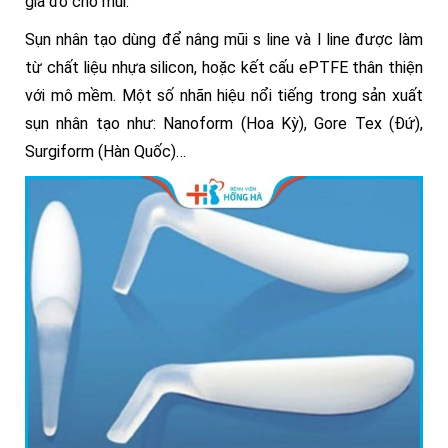
giá đỡ cho mũi.
Sụn nhân tạo dùng để nâng mũi s line và l line được làm
từ chất liệu nhựa silicon, hoặc kết cấu ePTFE thân thiện
với mô mềm. Một số nhãn hiệu nổi tiếng trong sản xuất
sụn nhân tạo như: Nanoform (Hoa Kỳ), Gore Tex (Đứ),
Surgiform (Hàn Quốc)…