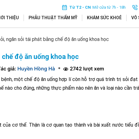
Từ T2 - CN
Mở cửa từ 7h - 18h
IỚI THIỆU
PHẪU THUẬT THẨM MỸ
KHÁM SỨC KHOẺ
VÔ 
sỏi, ngăn sỏi tái phát bằng chế độ ăn uống khoa học
ng chế độ ăn uống khoa học
ác giả:
Huyền Hồng Hà
2742 lượt xem
*
bệnh, một chế độ ăn uống hợp lí còn hỗ trợ quá trình trị sỏi đạt
 thế nào cho đúng, những thực phẩm nào nên ăn và loại nào cần trá
 của cơ thể. Thận là cơ quan tạo thành và bài xuất nước tiểu đ