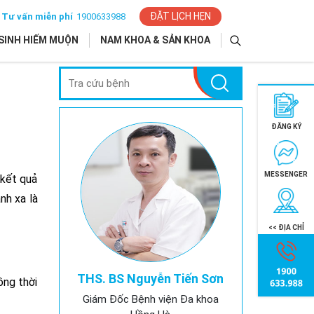
ĐẶT LỊCH HẸN
Tư vấn miễn phí
1900633988
SINH HIẾM MUỘN
NAM KHOA & SẢN KHOA
ĐĂNG KÝ
MESSENGER
 kết quả
nh xa là
<< ĐỊA CHỈ
THS. BS Nguyễn Tiến Sơn
ồng thời
Giám Đốc Bệnh viện Đa khoa