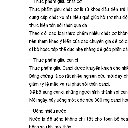
– Thực phẩm giàu chất xơ
Thực phẩm giàu chất xơ là từ khóa đầu tiên trả l
cung cấp chất xơ rất hiệu quả giúp hỗ trợ nhu độn
thực hiện tán sỏi thận qua da.
Theo đó, các loại thực phẩm nhiều chất xơ không
nên tham khảo ý kiến của các chuyên gia để có c
đi bộ hoặc tập thể dục nhẹ nhàng để góp phần cải 
– Thực phẩm giàu can xi
Thực phẩm giàu Canxi được khuyến khích cho nhiề
Bằng chứng là có rất nhiều nghiên cứu mới đây c
giảm tỷ lệ mắc và tái phát sỏi thận canxi.
Để bổ sung canxi, những người hình thành sỏi can
Mỗi ngày, hãy uống một cốc sữa 300 mg canxi ho
– Uống nhiều nước
Nước là đồ uống không chỉ tốt cho toàn bộ hoạ
bệnh sau khi mổ thận.