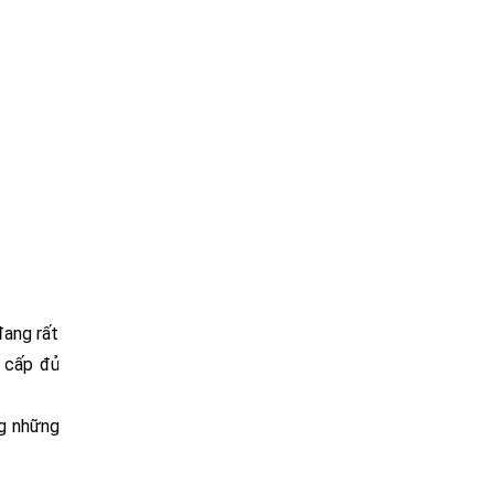
đang rất
g cấp đủ
ng những