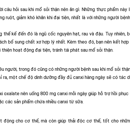
ời câu hỏi sau khi mổ sỏi thận nên ăn gì. Những thực phẩm này 
g ruột, giảm khó khăn khi đại tiện, nhất là với những người bệnh
 thể kể đến đó là ngũ cốc nguyên hạt, rau và đậu. Tuy nhiên, 
ách bổ sung chất xơ hợp lý nhất. Kèm theo đó, bạn nên kết hợp 
thiện hoạt động đại tiện, tránh tái phát sau mổ sỏi thận.
u người, trong đó cũng có những người bệnh sau khi mổ sỏi thận
hỉ ra, một chế độ dinh dưỡng đầy đủ canxi hàng ngày sẽ có tác 
xi oxalate nên uống 800 mg canxi mỗi ngày giúp hỗ trợ hồi phục
ặc các sản phẩm chứa nhiều canxi từ sữa.
t động cho cơ thể, mà còn giúp thải độc cơ thể, tốt cho nhữ