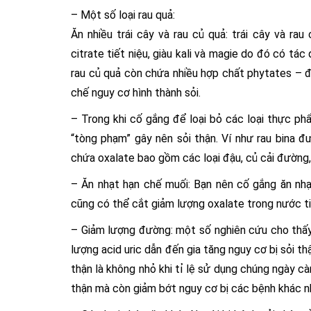
– Một số loại rau quả:
Ăn nhiều trái cây và rau củ quả: trái cây và r
citrate tiết niệu, giàu kali và magie do đó có tác
rau củ quả còn chứa nhiều hợp chất phytates – đâ
chế nguy cơ hình thành sỏi.
– Trong khi cố gắng để loại bỏ các loại thực phẩ
“tòng phạm” gây nên sỏi thận. Ví như rau bina đ
chứa oxalate bao gồm các loại đậu, củ cải đường, 
– Ăn nhạt hạn chế muối: Bạn nên cố gắng ăn nhạ
cũng có thể cắt giảm lượng oxalate trong nước ti
– Giảm lượng đường: một số nghiên cứu cho thấy 
lượng acid uric dẫn đến gia tăng nguy cơ bị sỏi 
thận là không nhỏ khi tỉ lệ sử dụng chúng ngày c
thận mà còn giảm bớt nguy cơ bị các bệnh khác n