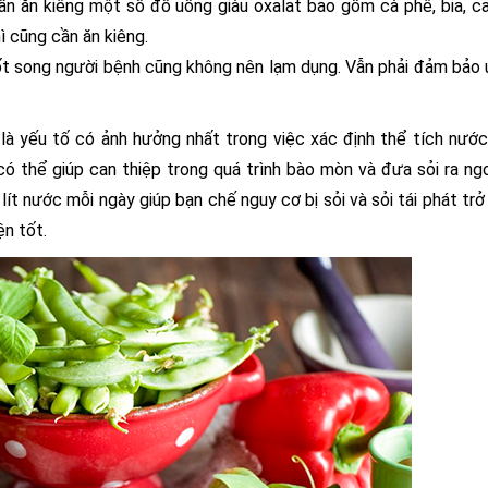
cần ăn kiêng một số đồ uống giàu oxalat bao gồm cà phê, bia, c
ì cũng cần ăn kiêng.
ốt song người bệnh cũng không nên lạm dụng. Vẫn phải đảm bảo
à yếu tố có ảnh hưởng nhất trong việc xác định thể tích nước
có thể giúp can thiệp trong quá trình bào mòn và đưa sỏi ra ng
lít nước mỗi ngày giúp bạn chế nguy cơ bị sỏi và sỏi tái phát trở 
n tốt.