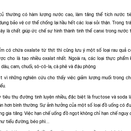
au củ thường có hàm lượng nước cao, làm tăng thể tích nước ti
 dụng bảo vệ cơ thể chống lại hầu hết các loại sỏi thận. Trong trá
y là chất giúp ức chế sự hình thành tinh thể canxi trong nước t
m có chứa oxalate từ thịt thì cũng lưu ý một số loại rau quả c
ược cho là tạo nhiều oxalat nhất. Ngoài ra, các loại thực phẩm
dâu, cam, chuối, sô-cô-la, cà phê và đậu phộng.
t vì những nghiên cứu cho thấy việc giảm lượng muối trong c
ểu.
tiêu thụ đường tinh luyện nhiều, đặc biệt là fructose và soda 
thận hơn bình thường. Sự ảnh hưởng của một số loại đồ uống có đ
àng gia tăng. Việc hạn chế uống đồ ngọt không chỉ hạn chế nguy c
hư tiểu đường, béo phì….