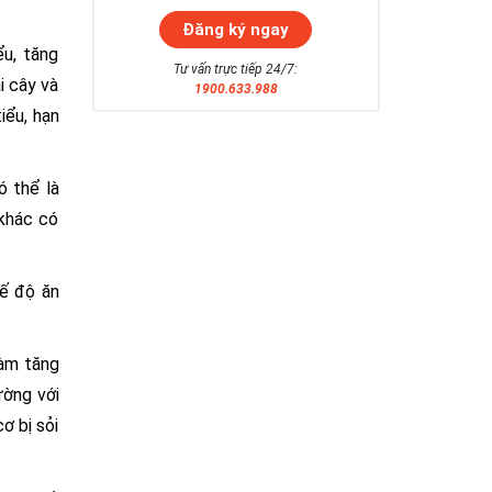
ểu, tăng
Tư vấn trực tiếp 24/7:
i cây và
1900.633.988
iểu, hạn
ó thể là
 khác có
hế độ ăn
làm tăng
ường với
ơ bị sỏi