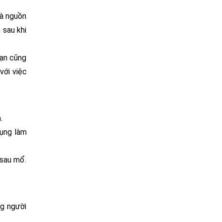
là nguồn
 sau khi
bạn cũng
với việc
.
dụng làm
 sau mổ.
ng người