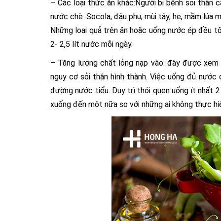
– Các loại thức ăn khác:Người bị bệnh sỏi thận 
nước chè. Socola, đậu phụ, mùi tây, hẹ, mầm lúa m
Những loại quả trên ăn hoặc uống nước ép đều t
2- 2,5 lít nước mỗi ngày.
– Tăng lượng chất lỏng nạp vào: đây được xem l
nguy cơ sỏi thận hình thành. Việc uống đủ nước 
đường nước tiểu. Duy trì thói quen uống ít nhất 2 
xuống đến một nữa so với những ai không thực hiệ