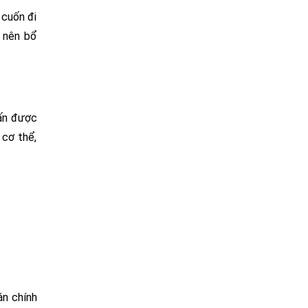
 cuốn đi
n nên bổ
lấn được
 cơ thể,
án chính