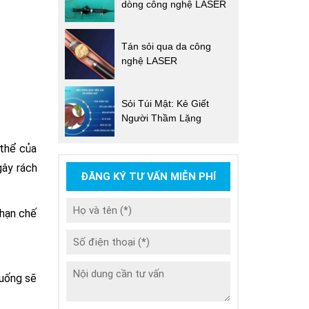
dòng công nghệ LASER
Tán sỏi qua da công
nghệ LASER
Sỏi Túi Mật: Kẻ Giết
Người Thầm Lặng
 thể của
gây rách
ĐĂNG KÝ TƯ VẤN MIỄN PHÍ
 hạn chế
 uống sẽ