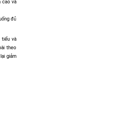
a cao và
 uống đủ
 tiểu và
oài theo
lại giảm