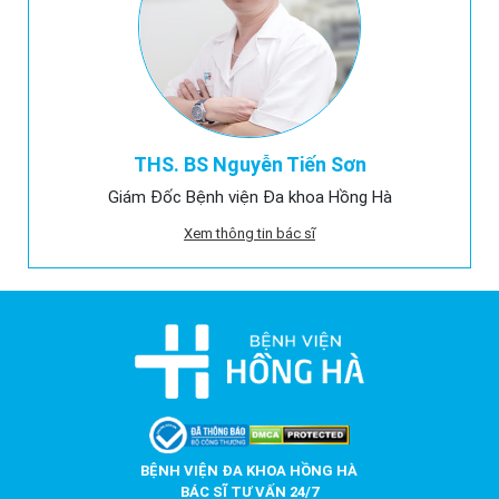
THS. BS Nguyễn Tiến Sơn
Giám Đốc Bệnh viện Đa khoa Hồng Hà
Xem thông tin bác sĩ
BỆNH VIỆN ĐA KHOA HỒNG HÀ
BÁC SĨ TƯ VẤN 24/7