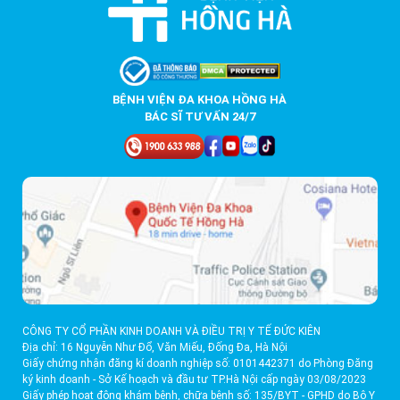
BỆNH VIỆN ĐA KHOA HỒNG HÀ
BÁC SĨ TƯ VẤN 24/7
CÔNG TY CỔ PHẦN KINH DOANH VÀ ĐIỀU TRỊ Y TẾ ĐỨC KIÊN
Địa chỉ: 16 Nguyễn Như Đổ, Văn Miếu, Đống Đa, Hà Nội
Giấy chứng nhận đăng kí doanh nghiệp số: 0101442371 do Phòng Đăng
ký kinh doanh - Sở Kế hoạch và đầu tư TP.Hà Nội cấp ngày 03/08/2023
Giấy phép hoạt động khám bệnh, chữa bệnh số: 135/BYT - GPHD do Bộ Y