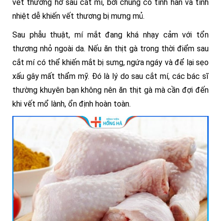
vết thương hở sau cắt mí, bởi chúng có tính hàn và tính
nhiệt dễ khiến vết thương bị mưng mủ.
Sau phẫu thuật, mí mắt đang khá nhạy cảm với tổn
thương nhỏ ngoài da. Nếu ăn thịt gà trong thời điểm sau
cắt mí có thể khiến mắt bị sưng, ngứa ngáy và để lại sẹo
xấu gây mất thẩm mỹ. Đó là lý do sau cắt mí, các bác sĩ
thường khuyên bạn không nên ăn thịt gà mà cần đợi đến
khi vết mổ lành, ổn định hoàn toàn.