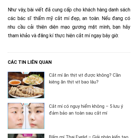
Như vậy, bài viết đã cung cấp cho khách hàng danh sách
các bác sĩ thẩm mỹ cắt mí đẹp, an toàn. Nếu đang có
nhu cầu cải thiện diện mạo gương mặt mình, bạn hãy
tham khảo và đăng kí thực hiện cắt mí ngay bây giờ.
CÁC TIN LIÊN QUAN
Cắt mí ăn thịt vịt được không? Cần
kiêng ăn thịt vịt bao lâu?
Cắt mí có nguy hiểm không – 5 lưu ý
đảm bảo an toàn sau cắt mí
Bấm mí Thai Eyelid – Giải pháp kiến tạo