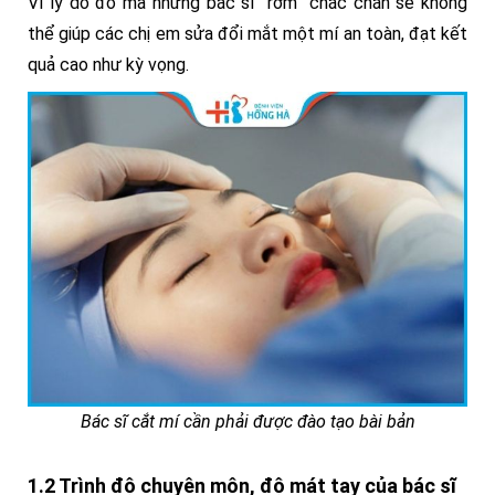
Vì lý do đó mà những bác sĩ “rởm” chắc chắn sẽ không
thể giúp các chị em sửa đổi mắt một mí an toàn, đạt kết
quả cao như kỳ vọng.
Bác sĩ cắt mí cần phải được đào tạo bài bản
1.2 Trình độ chuyên môn, độ mát tay của bác sĩ