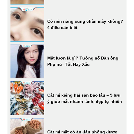
Có nên nâng cung chân mày không?
4 điều cần biết
Mắt lươn là gì? Tướng số Đàn ông,
Phụ nữ- Tốt Hay Xấu
Cắt mí kiêng hải sản bao lâu – 5 lưu
ý giúp mắt nhanh lành, đẹp tự nhiên
Cắt mí mắt có ăn đậu phộng được