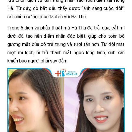
lựa chọn dịch vụ tân trang nhan sắc toàn diện tại Hồng
Hà. Từ đây, cô bắt đầu thấy được “ánh sáng cuộc đời”,
rất nhiều cơ hội mới đã đến với Hà Thu.
Trong 5 dịch vụ phẫu thuật mà Hà Thu đã trải qua, cắt mí
dưới đã tạo nên điểm nhấn đặc biệt, giúp cho toàn bộ
gương mặt của cô trẻ trung và tươi tắn hơn. Từ đôi mắt
một mí lệch, hí trở thành mắt ngọc long lanh, xinh xắn
khiến bao người phải say đắm.