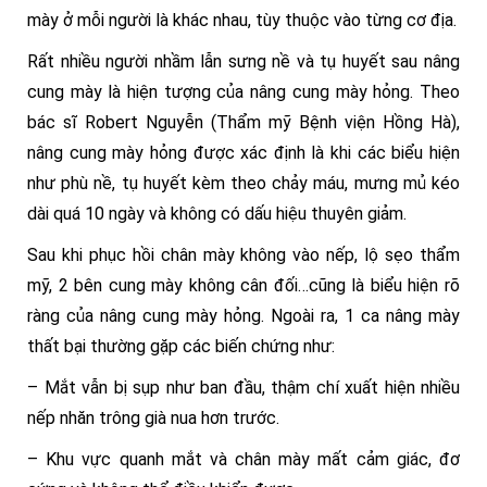
mày ở mỗi người là khác nhau, tùy thuộc vào từng cơ địa.
Rất nhiều người nhầm lẫn sưng nề và tụ huyết sau nâng
cung mày là hiện tượng của nâng cung mày hỏng. Theo
bác sĩ Robert Nguyễn (Thẩm mỹ Bệnh viện Hồng Hà),
nâng cung mày hỏng được xác định là khi các biểu hiện
như phù nề, tụ huyết kèm theo chảy máu, mưng mủ kéo
dài quá 10 ngày và không có dấu hiệu thuyên giảm.
Sau khi phục hồi chân mày không vào nếp, lộ sẹo thẩm
mỹ, 2 bên cung mày không cân đối…cũng là biểu hiện rõ
ràng của nâng cung mày hỏng. Ngoài ra, 1 ca nâng mày
thất bại thường gặp các biến chứng như:
– Mắt vẫn bị sụp như ban đầu, thậm chí xuất hiện nhiều
nếp nhăn trông già nua hơn trước.
– Khu vực quanh mắt và chân mày mất cảm giác, đơ