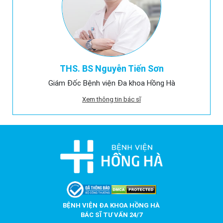
THS. BS Nguyễn Tiến Sơn
Giám Đốc Bệnh viện Đa khoa Hồng Hà
Xem thông tin bác sĩ
BỆNH VIỆN ĐA KHOA HỒNG HÀ
BÁC SĨ TƯ VẤN 24/7