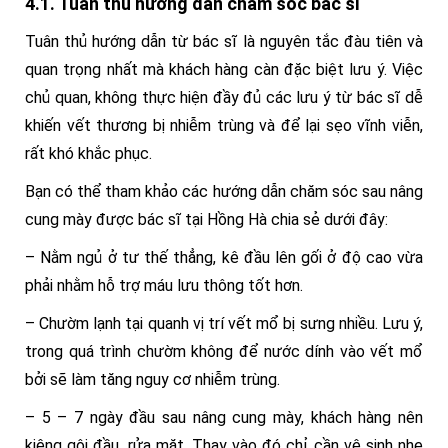
4.1. Tuân thủ hướng dẫn chăm sóc bác sĩ
Tuân thủ hướng dẫn từ bác sĩ là nguyên tắc đàu tiên và
quan trọng nhất mà khách hàng càn đặc biệt lưu ý. Việc
chủ quan, không thực hiện đầy đủ các lưu ý từ bác sĩ dễ
khiến vết thương bị nhiễm trùng và để lại sẹo vĩnh viễn,
rất khó khắc phục.
Bạn có thể tham khảo các hướng dẫn chăm sóc sau nâng
cung mày được bác sĩ tại Hồng Hà chia sẻ dưới đây:
– Nằm ngủ ở tư thế thẳng, kê đầu lên gối ở độ cao vừa
phải nhằm hỗ trợ máu lưu thông tốt hơn.
– Chườm lạnh tại quanh vị trí vết mổ bị sưng nhiều. Lưu ý,
trong quá trình chườm không để nước dính vào vết mổ
bởi sẽ làm tăng nguy cơ nhiễm trùng.
– 5 – 7 ngày đầu sau nâng cung mày, khách hàng nên
kiêng gội đầu, rửa mặt. Thay vào đó chỉ cần vệ sinh nhẹ