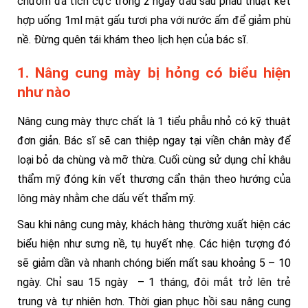
chườm đá tích cực trong 2 ngày đầu sau phẫu thuật kết
hợp uống 1ml mật gấu tươi pha với nước ấm để giảm phù
nề. Đừng quên tái khám theo lịch hẹn của bác sĩ.
1. Nâng cung mày bị hỏng có biểu hiện
như nào
Nâng cung mày thực chất là 1 tiểu phẫu nhỏ có kỹ thuật
đơn giản. Bác sĩ sẽ can thiệp ngay tại viền chân mày để
loại bỏ da chùng và mỡ thừa. Cuối cùng sử dụng chỉ khâu
thẩm mỹ đóng kín vết thương cẩn thận theo hướng của
lông mày nhằm che dấu vết thẩm mỹ.
Sau khi nâng cung mày, khách hàng thường xuất hiện các
biểu hiện như sưng nề, tụ huyết nhẹ. Các hiện tượng đó
sẽ giảm dần và nhanh chóng biến mất sau khoảng 5 – 10
ngày. Chỉ sau 15 ngày – 1 tháng, đôi mắt trở lên trẻ
trung và tự nhiên hơn. Thời gian phục hồi sau nâng cung