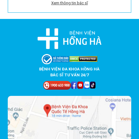
Xem thông tin bác sĩ
BỆNH VIỆN ĐA KHOA HỒNG HÀ
BÁC SĨ TƯ VẤN 24/7