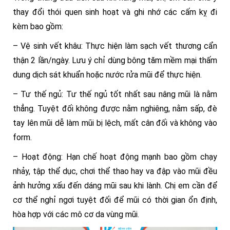
thay đổi thói quen sinh hoạt và ghi nhớ các cấm kỵ đi
kèm bao gồm:
– Vệ sinh vết khâu: Thực hiện làm sạch vết thương cẩn
thận 2 lần/ngày. Lưu ý chỉ dùng bông tăm mềm mại thấm
dung dịch sát khuẩn hoặc nước rửa mũi để thực hiện.
– Tư thế ngủ: Tư thế ngủ tốt nhất sau nâng mũi là nằm
thẳng. Tuyệt đối không được nằm nghiêng, nằm sấp, đè
tay lên mũi dễ làm mũi bị lệch, mất cân đối và không vào
form.
– Hoạt động: Hạn chế hoạt động mạnh bao gồm chạy
nhảy, tập thể dục, chơi thể thao hay va đập vào mũi đều
ảnh hưởng xấu đến dáng mũi sau khi lành. Chị em cần để
cơ thể nghỉ ngơi tuyệt đối để mũi có thời gian ổn định,
hòa hợp với các mô cơ da vùng mũi.