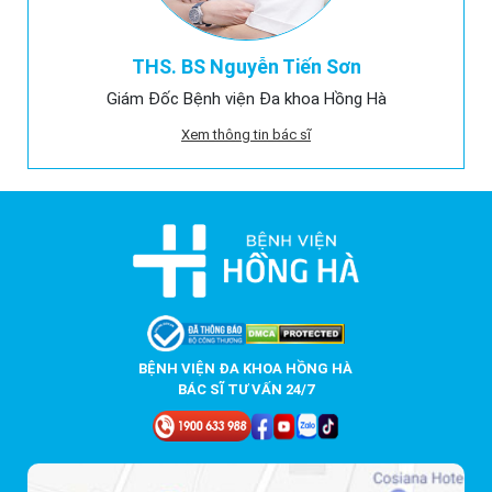
THS. BS Nguyễn Tiến Sơn
Giám Đốc Bệnh viện Đa khoa Hồng Hà
Xem thông tin bác sĩ
BỆNH VIỆN ĐA KHOA HỒNG HÀ
BÁC SĨ TƯ VẤN 24/7