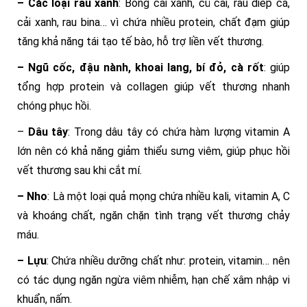
– Các loại rau xanh
: Bông cải xanh, củ cải, rau diếp cá,
cải xanh, rau bina… vì chứa nhiều protein, chất đạm giúp
tăng khả năng tái tạo tế bào, hỗ trợ liền vết thương.
– Ngũ cốc, đậu nành, khoai lang, bí đỏ, cà rốt
: giúp
tổng hợp protein và collagen giúp vết thương nhanh
chóng phục hồi.
–
Dâu tây
: Trong dâu tây có chứa hàm lượng vitamin A
lớn nên có khả năng giảm thiểu sưng viêm, giúp phục hồi
vết thương sau khi cắt mí.
– Nho
: Là một loại quả mọng chứa nhiều kali, vitamin A, C
và khoáng chất, ngăn chặn tình trạng vết thương chảy
máu.
– Lựu
: Chứa nhiều dưỡng chất như: protein, vitamin… nên
có tác dụng ngăn ngừa viêm nhiễm, hạn chế xâm nhập vi
khuẩn, nấm.