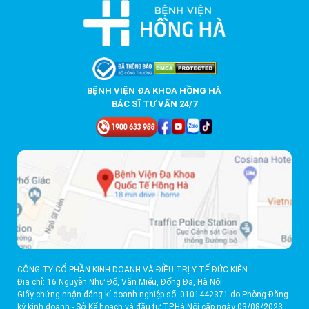
BỆNH VIỆN ĐA KHOA HỒNG HÀ
BÁC SĨ TƯ VẤN 24/7
CÔNG TY CỔ PHẦN KINH DOANH VÀ ĐIỀU TRỊ Y TẾ ĐỨC KIÊN
Địa chỉ: 16 Nguyễn Như Đổ, Văn Miếu, Đống Đa, Hà Nội
Giấy chứng nhận đăng kí doanh nghiệp số: 0101442371 do Phòng Đăng
ký kinh doanh - Sở Kế hoạch và đầu tư TP.Hà Nội cấp ngày 03/08/2023