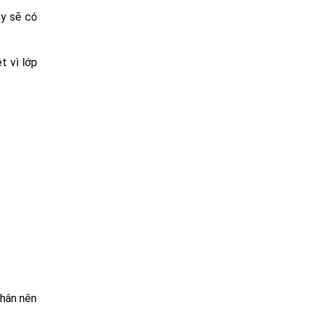
ày sẽ có
t vì lớp
nhân nên