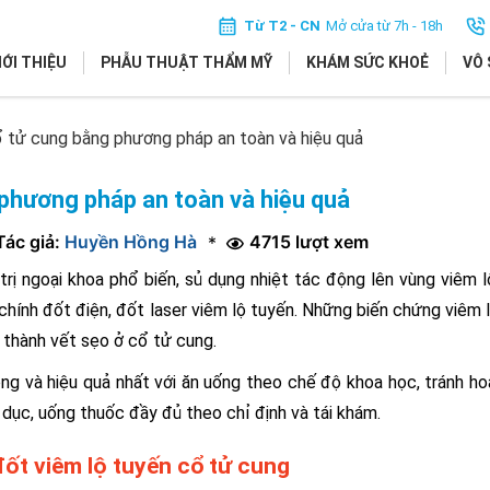
Từ T2 - CN
Mở cửa từ 7h - 18h
IỚI THIỆU
PHẪU THUẬT THẨM MỸ
KHÁM SỨC KHOẺ
VÔ 
ổ tử cung bằng phương pháp an toàn và hiệu quả
 phương pháp an toàn và hiệu quả
Tác giả:
Huyền Hồng Hà
4715 lượt xem
*
 trị ngoại khoa phổ biến, sủ dụng nhiệt tác động lên vùng viêm l
 chính đốt điện, đốt laser viêm lộ tuyến. Những biến chứng viêm 
h thành vết sẹo ở cổ tử cung.
óng và hiệu quả nhất với ăn uống theo chế độ khoa học, tránh h
h dục, uống thuốc đầy đủ theo chỉ định và tái khám.
đốt viêm lộ tuyến cổ tử cung