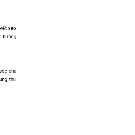
 vết sẹo
nh hưởng
 sóc phù
 ung thư