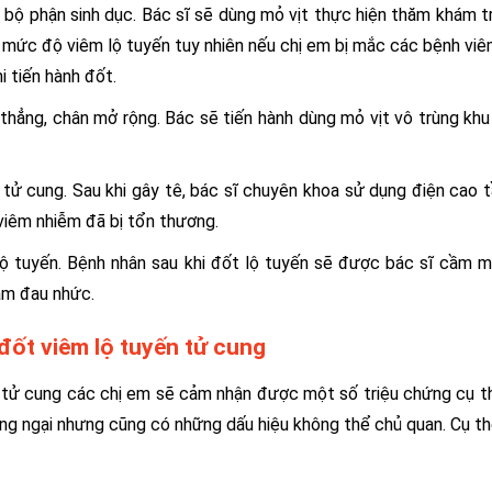
 bộ phận sinh dục. Bác sĩ sẽ dùng mỏ vịt thực hiện thăm khám t
 mức độ viêm lộ tuyến tuy nhiên nếu chị em bị mắc các bệnh vi
i tiến hành đốt.
thẳng, chân mở rộng. Bác sẽ tiến hành dùng mỏ vịt vô trùng kh
 tử cung. Sau khi gây tê, bác sĩ chuyên khoa sử dụng điện cao 
 viêm nhiễm đã bị tổn thương.
 lộ tuyến. Bệnh nhân sau khi đốt lộ tuyến sẽ được bác sĩ cầm 
ảm đau nhức.
đốt viêm lộ tuyến tử cung
ổ tử cung các chị em sẽ cảm nhận được một số triệu chứng cụ t
áng ngại nhưng cũng có những dấu hiệu không thể chủ quan. Cụ th