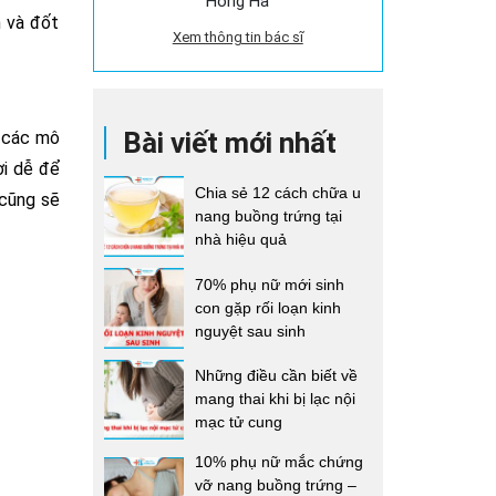
Hồng Hà
n và đốt
Xem thông tin bác sĩ
Bài viết mới nhất
à các mô
ời dễ để
Chia sẻ 12 cách chữa u
 cũng sẽ
nang buồng trứng tại
nhà hiệu quả
70% phụ nữ mới sinh
con gặp rối loạn kinh
nguyệt sau sinh
Những điều cần biết về
mang thai khi bị lạc nội
mạc tử cung
10% phụ nữ mắc chứng
vỡ nang buồng trứng –