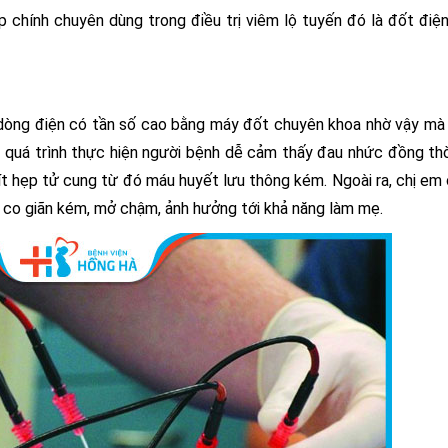
p chính chuyên dùng trong điều trị viêm lộ tuyến đó là đốt điệ
ng dòng điện có tần số cao bằng máy đốt chuyên khoa nhờ vậy m
g quá trình thực hiện người bệnh dễ cảm thấy đau nhức đồng th
hít hẹp tử cung từ đó máu huyết lưu thông kém. Ngoài ra, chị em
 co giãn kém, mở chậm, ảnh hưởng tới khả năng làm mẹ.