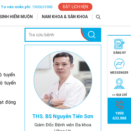
ĐẶT LỊCH HẸN
Tư vấn miễn phí
1900633988
SINH HIẾM MUỘN
NAM KHOA & SẢN KHOA
ĐĂNG KÝ
MESSENGER
ộ tuyến.
lộ tuyến
<< ĐỊA CHỈ
oạt động
THS. BS Nguyễn Tiến Sơn
Giám Đốc Bệnh viện Đa khoa