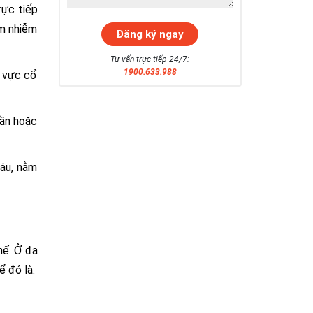
rực tiếp
êm nhiễm
Tư vấn trực tiếp 24/7:
1900.633.988
u vực cổ
tần hoặc
máu, nằm
hể. Ở đa
ể đó là: