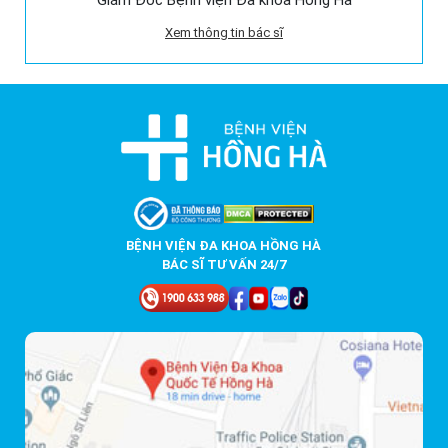
Giám Đốc Bệnh viện Đa khoa Hồng Hà
Xem thông tin bác sĩ
BỆNH VIỆN ĐA KHOA HỒNG HÀ
BÁC SĨ TƯ VẤN 24/7