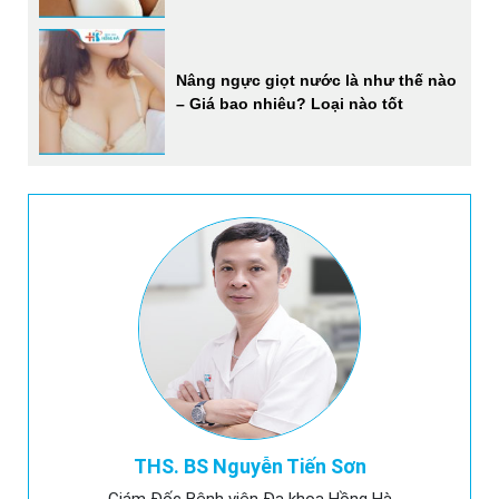
Nâng ngực giọt nước là như thế nào
– Giá bao nhiêu? Loại nào tốt
THS. BS Nguyễn Tiến Sơn