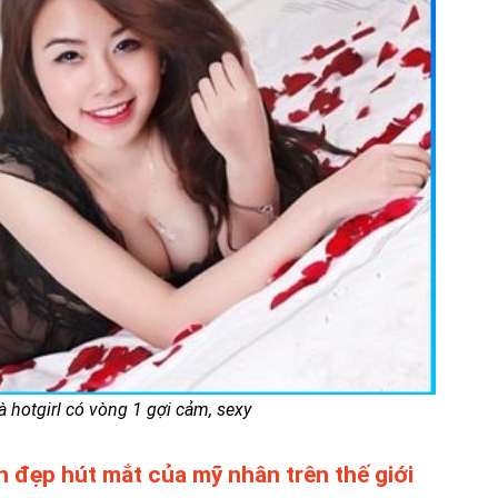
à hotgirl có vòng 1 gợi cảm, sexy
 đẹp hút mắt của mỹ nhân trên thế giới