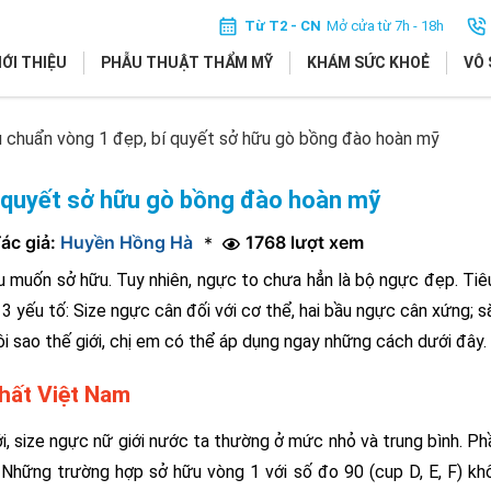
Từ T2 - CN
Mở cửa từ 7h - 18h
IỚI THIỆU
PHẪU THUẬT THẨM MỸ
KHÁM SỨC KHOẺ
VÔ 
u chuẩn vòng 1 đẹp, bí quyết sở hữu gò bồng đào hoàn mỹ
í quyết sở hữu gò bồng đào hoàn mỹ
ác giả:
Huyền Hồng Hà
1768 lượt xem
*
ều muốn sở hữu. Tuy nhiên, ngực to chưa hẳn là bộ ngực đẹp. Tiê
 yếu tố: Size ngực cân đối với cơ thể, hai bầu ngực cân xứng; s
 sao thế giới, chị em có thể áp dụng ngay những cách dưới đây.
nhất Việt Nam
ới, size ngực nữ giới nước ta thường ở mức nhỏ và trung bình. P
 Những trường hợp sở hữu vòng 1 với số đo 90 (cup D, E, F) k