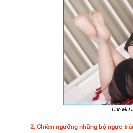
Linh Miu l
2. Chiêm ngưỡng những bộ ngực trần