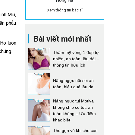
Hồng Hà
Xem thông tin bác sĩ
inh Miu,
đến phẫu
Bài viết mới nhất
 Họ luôn
chúng.
Thẩm mỹ vòng 1 đẹp tự
nhiên, an toàn, lâu dài –
thông tin hữu ích
Nâng ngực nội soi an
toàn, hiệu quả lâu dài
Nâng ngực túi Motiva
không chip có tốt, an
toàn không – Ưu điểm
khác biệt
Thu gọn vú khi cho con