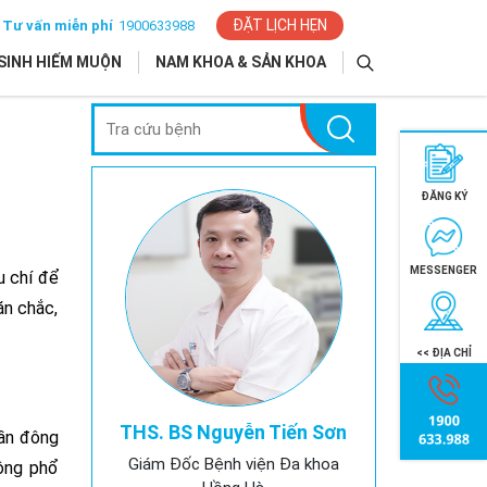
ĐẶT LỊCH HẸN
Tư vấn miễn phí
1900633988
SINH HIẾM MUỘN
NAM KHOA & SẢN KHOA
ĐĂNG KÝ
MESSENGER
u chí để
ăn chắc,
<< ĐỊA CHỈ
THS. BS Nguyễn Tiến Sơn
hần đông
Giám Đốc Bệnh viện Đa khoa
hông phổ