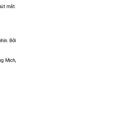
hút mắt.
hìn. Bởi
ng Mịch,