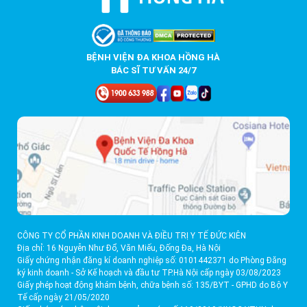
BỆNH VIỆN ĐA KHOA HỒNG HÀ
BÁC SĨ TƯ VẤN 24/7
CÔNG TY CỔ PHẦN KINH DOANH VÀ ĐIỀU TRỊ Y TẾ ĐỨC KIÊN
Địa chỉ: 16 Nguyễn Như Đổ, Văn Miếu, Đống Đa, Hà Nội
Giấy chứng nhận đăng kí doanh nghiệp số: 0101442371 do Phòng Đăng
ký kinh doanh - Sở Kế hoạch và đầu tư TP.Hà Nội cấp ngày 03/08/2023
Giấy phép hoạt động khám bệnh, chữa bệnh số: 135/BYT - GPHD do Bộ Y
Tế cấp ngày 21/05/2020