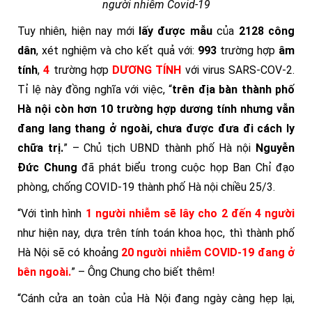
người nhiễm Covid-19
Tuy nhiên, hiện nay mới
lấy được mẫu
của
2128 công
dân
, xét nghiệm và cho kết quả với:
993
trường hợp
âm
tính
,
4
trường hợp
DƯƠNG TÍNH
với virus SARS-COV-2.
Tỉ lệ này đồng nghĩa với việc, “
trên địa bàn thành phố
Hà nội còn hơn 10 trường hợp dương tính nhưng vẫn
đang lang thang ở ngoài, chưa được đưa đi cách ly
chữa trị.
” – Chủ tịch UBND thành phố Hà nội
Nguyễn
Đức Chung
đã phát biểu trong cuộc họp Ban Chỉ đạo
phòng, chống COVID-19 thành phố Hà nội chiều 25/3.
“Với tình hình
1 người nhiễm sẽ lây cho 2 đến 4 người
như hiện nay, dựa trên tính toán khoa học, thì thành phố
Hà Nội sẽ có khoảng
20 người nhiễm COVID-19 đang ở
bên ngoài.
” – Ông Chung cho biết thêm!
“Cánh cửa an toàn của Hà Nội đang ngày càng hẹp lại,