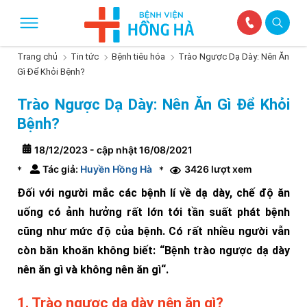
Trang chủ
Tin tức
Bệnh tiêu hóa
Trào Ngược Dạ Dày: Nên Ăn
Gì Để Khỏi Bệnh?
Trào Ngược Dạ Dày: Nên Ăn Gì Để Khỏi
Bệnh?
18/12/2023 - cập nhật 16/08/2021
Tác giả:
Huyền Hồng Hà
3426 lượt xem
*
*
Đối với người mắc các bệnh lí về dạ dày, chế độ ăn
uống có ảnh hưởng rất lớn tới tần suất phát bệnh
cũng như mức độ của bệnh. Có rất nhiều người vẫn
còn băn khoăn không biết: “Bệnh trào ngược dạ dày
nên ăn gì và không nên ăn gì“.
1. Trào ngược dạ dày nên ăn gì?