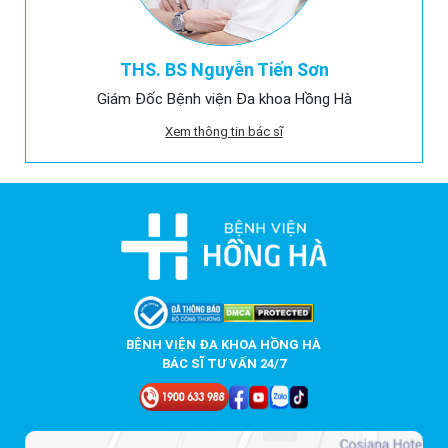
THS. BS Nguyễn Tiến Sơn
Giám Đốc Bệnh viện Đa khoa Hồng Hà
Xem thông tin bác sĩ
BỆNH VIỆN ĐA KHOA HỒNG HÀ
BÁC SĨ TƯ VẤN 24/7