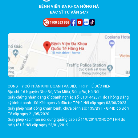
BỆNH VIỆN ĐA KHOA HỒNG HÀ
BÁC SĨ TƯ VẤN 24/7
CÔNG TY CỔ PHẦN KINH DOANH VÀ ĐIỀU TRỊ Y TẾ ĐỨC KIÊN
Địa chỉ: 16 Nguyễn Như Đổ, Văn Miếu, Đống Đa, Hà Nội
Giấy chứng nhận đăng kí doanh nghiệp số: 0101442371 do Phòng Đăng
ký kinh doanh - Sở Kế hoạch và đầu tư TP.Hà Nội cấp ngày 03/08/2023
Giấy phép hoạt động khám bệnh, chữa bệnh số: 135/BYT - GPHD do Bộ Y
Tế cấp ngày 21/05/2020
Giấy phép xác nhận nội dung quảng cáo số 119/2019/XNQC-YTHN do
sở y tế Hà Nội cấp ngày 23/01/2019