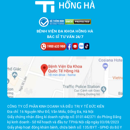
BỆNH VIỆN ĐA KHOA HỒNG HÀ
BÁC SĨ TƯ VẤN 24/7
CÔNG TY CỔ PHẦN KINH DOANH VÀ ĐIỀU TRỊ Y TẾ ĐỨC KIÊN
Địa chỉ: 16 Nguyễn Như Đổ, Văn Miếu, Đống Đa, Hà Nội
Giấy chứng nhận đăng kí doanh nghiệp số: 0101442371 do Phòng Đăng
ký kinh doanh - Sở Kế hoạch và đầu tư TP.Hà Nội cấp ngày 03/08/2023
Giấy phép hoạt động khám bệnh, chữa bệnh số: 135/BYT - GPHD do Bộ Y