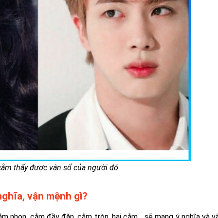
ằm thấy được vận số của người đó
nghĩa, vận mệnh gì?
ằm nhọn, cằm đầy đặn, cằm tròn, hai cằm… sẽ mang ý nghĩa và 