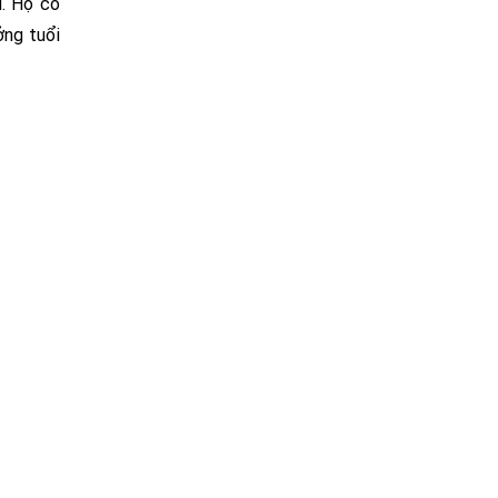
u. Họ có
ởng tuổi