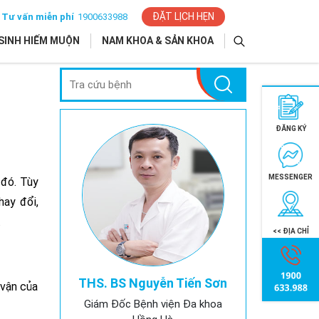
ĐẶT LỊCH HẸN
Tư vấn miễn phí
1900633988
SINH HIẾM MUỘN
NAM KHOA & SẢN KHOA
ĐĂNG KÝ
MESSENGER
 đó. Tùy
hay đổi,
.
<< ĐỊA CHỈ
THS. BS Nguyễn Tiến Sơn
 vận của
Giám Đốc Bệnh viện Đa khoa