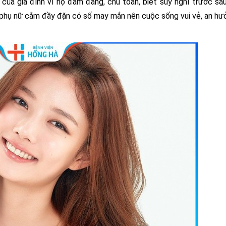
ủa gia đình vì họ đảm đang, chu toàn, biết suy nghĩ trước sa
à, phụ nữ cằm đầy đặn có số may mắn nên cuộc sống vui vẻ, an hư