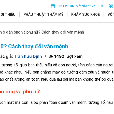
Từ T2 - CN
Mở cửa từ 7h - 18h
IỚI THIỆU
PHẪU THUẬT THẨM MỸ
KHÁM SỨC KHOẺ
VÔ 
 ở đàn ông và phụ nữ? Cách thay đổi vận mệnh
ữ? Cách thay đổi vận mệnh
ác giả:
Trần hữu Định
1490 lượt xem
*
tướng số, giúp bạn thấu hiểu về con người, tính cách của người
số khác nhau. Nếu bạn chẳng may có tướng cằm xấu và muốn t
p chất lượng, an toàn, hiệu quả lâu dài mà bạn không thể bỏ qua
àn ông và phụ nữ
uôn mặt mà còn là bộ phận “tiên đoán” vận mệnh, tướng số, hậu