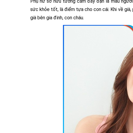
Phụ nữ sở hữu tướng cằm đầy đặn là mẫu người c
sức khỏe tốt, là điểm tựa cho con cái. Khi về gi
già bên gia đình, con cháu.