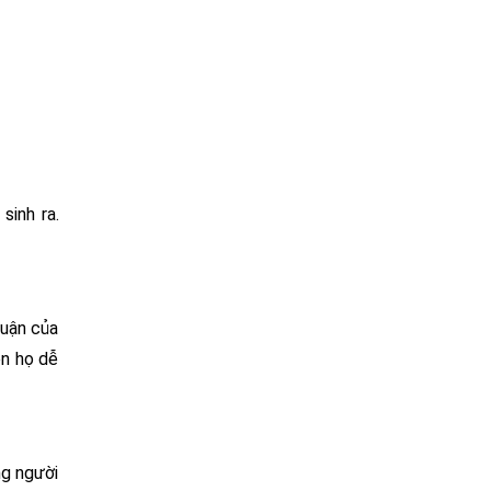
sinh ra.
huận của
ên họ dễ
g người