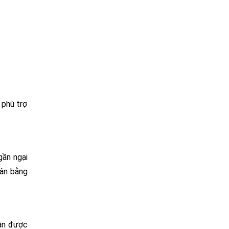
 phù trợ
gần ngại
cân bằng
hận được