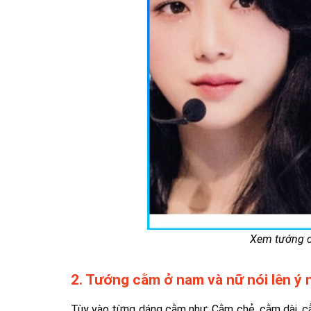
Xem tướng c
2. Tướng cằm ở nam và nữ nói lên ý 
Tùy vào từng dáng cằm như: Cằm chẻ, cằm dài, c