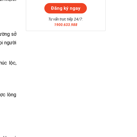
Tư vấn trực tiếp 24/7:
1900.633.988
hường sở
ọi người
húc lộc,
ược lòng