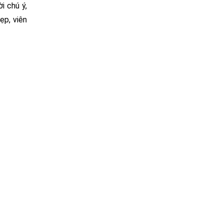
i chú ý,
ẹp, viên