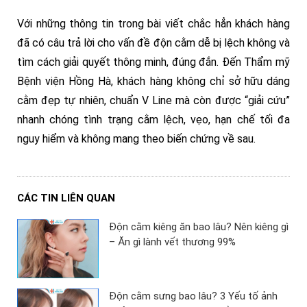
Với những thông tin trong bài viết chắc hẳn khách hàng
đã có câu trả lời cho vấn đề độn cằm dễ bị lệch không và
tìm cách giải quyết thông minh, đúng đắn. Đến Thẩm mỹ
Bệnh viện Hồng Hà, khách hàng không chỉ sở hữu dáng
cằm đẹp tự nhiên, chuẩn V Line mà còn được “giải cứu”
nhanh chóng tình trạng cằm lệch, vẹo, hạn chế tối đa
nguy hiểm và không mang theo biến chứng về sau.
CÁC TIN LIÊN QUAN
Độn cằm kiêng ăn bao lâu? Nên kiêng gì
– Ăn gì lành vết thương 99%
Độn cằm sưng bao lâu? 3 Yếu tố ảnh