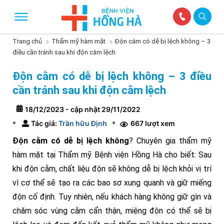
Trang chủ
Thẩm mỹ hàm mặt
Độn cằm có dễ bị lệch không – 3
điều cần tránh sau khi độn cằm lệch
Độn cằm có dễ bị lệch không – 3 điều
cần tránh sau khi độn cằm lệch
18/12/2023 - cập nhật 29/11/2022
Tác giả:
Trần hữu Định
667 lượt xem
*
*
Độn cằm có dễ bị lệch không
? Chuyên gia thẩm mỹ
hàm mặt tại Thẩm mỹ Bệnh viện Hồng Hà cho biết: Sau
khi độn cằm, chất liệu độn sẽ không dễ bị lệch khỏi vị trí
vì cơ thể sẽ tạo ra các bao sơ xung quanh và giữ miếng
độn cố định. Tuy nhiên, nếu khách hàng không giữ gìn và
chăm sóc vùng cằm cẩn thận, miệng độn có thể sẽ bị