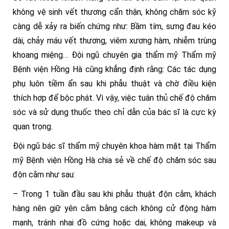
không vệ sinh vết thương cẩn thận, không chăm sóc kỹ
càng dễ xảy ra biến chứng như: Bầm tím, sưng đau kéo
dài, chảy máu vết thương, viêm xương hàm, nhiễm trùng
khoang miệng… Đội ngũ chuyên gia thẩm mỹ Thẩm mỹ
Bệnh viện Hồng Hà cũng khẳng định rằng: Các tác dụng
phụ luôn tiềm ẩn sau khi phẫu thuật và chờ điều kiện
thích hợp để bộc phát. Vì vậy, việc tuân thủ chế độ chăm
sóc và sử dụng thuốc theo chỉ dẫn của bác sĩ là cực kỳ
quan trọng.
Đội ngũ bác sĩ thẩm mỹ chuyên khoa hàm mặt tại Thẩm
mỹ Bệnh viện Hồng Hà chia sẻ về chế độ chăm sóc sau
độn cằm như sau:
– Trong 1 tuần đầu sau khi phẫu thuật độn cằm, khách
hàng nên giữ yên cằm bằng cách không cử động hàm
mạnh, tránh nhai đồ cứng hoặc dai, không makeup và