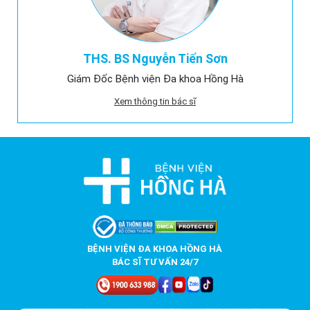
THS. BS Nguyễn Tiến Sơn
Giám Đốc Bệnh viện Đa khoa Hồng Hà
Xem thông tin bác sĩ
BỆNH VIỆN ĐA KHOA HỒNG HÀ
BÁC SĨ TƯ VẤN 24/7