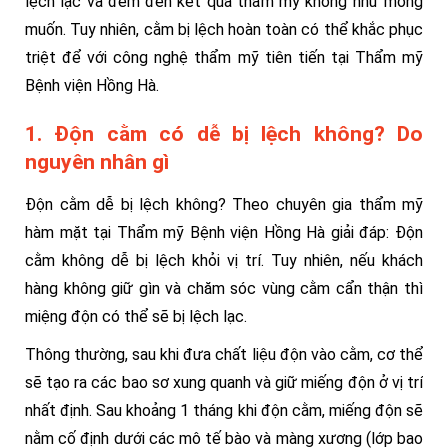
lệch lạc và đem đến kết quả thẩm mỹ không như mong
muốn. Tuy nhiên, cằm bị lệch hoàn toàn có thể khắc phục
triệt để với công nghệ thẩm mỹ tiên tiến tại Thẩm mỹ
Bệnh viện Hồng Hà.
1. Độn cằm có dễ bị lệch không? Do
nguyên nhân gì
Độn cằm dễ bị lệch không? Theo chuyên gia thẩm mỹ
hàm mặt tại Thẩm mỹ Bệnh viện Hồng Hà giải đáp: Độn
cằm không dễ bị lệch khỏi vị trí. Tuy nhiên, nếu khách
hàng không giữ gìn và chăm sóc vùng cằm cẩn thận thì
miệng độn có thể sẽ bị lệch lạc.
Thông thường, sau khi đưa chất liệu độn vào cằm, cơ thể
sẽ tạo ra các bao sơ xung quanh và giữ miếng độn ở vị trí
nhất định. Sau khoảng 1 tháng khi độn cằm, miếng độn sẽ
nằm cố định dưới các mô tế bào và màng xương (lớp bao