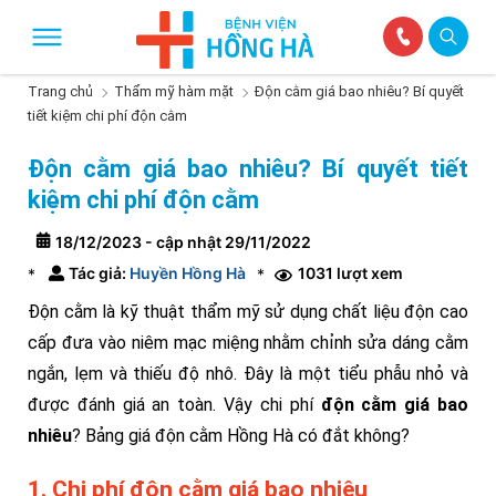
Trang chủ
Thẩm mỹ hàm mặt
Độn cằm giá bao nhiêu? Bí quyết
tiết kiệm chi phí độn cằm
Độn cằm giá bao nhiêu? Bí quyết tiết
kiệm chi phí độn cằm
18/12/2023 - cập nhật 29/11/2022
Tác giả:
Huyền Hồng Hà
1031 lượt xem
*
*
Độn cằm là kỹ thuật thẩm mỹ sử dụng chất liệu độn cao
cấp đưa vào niêm mạc miệng nhằm chỉnh sửa dáng cằm
ngắn, lẹm và thiếu độ nhô. Đây là một tiểu phẫu nhỏ và
được đánh giá an toàn. Vậy chi phí
độn cằm giá bao
nhiêu
? Bảng giá độn cằm Hồng Hà có đắt không?
1. Chi phí độn cằm giá bao nhiêu