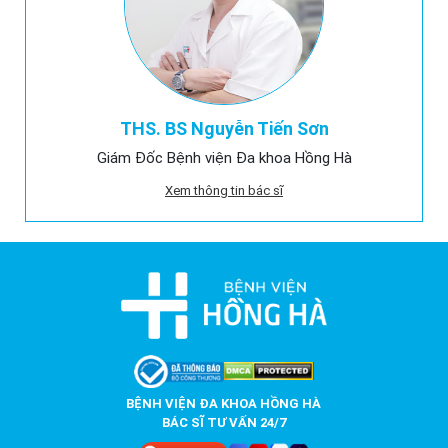
THS. BS Nguyễn Tiến Sơn
Giám Đốc Bệnh viện Đa khoa Hồng Hà
Xem thông tin bác sĩ
BỆNH VIỆN ĐA KHOA HỒNG HÀ
BÁC SĨ TƯ VẤN 24/7