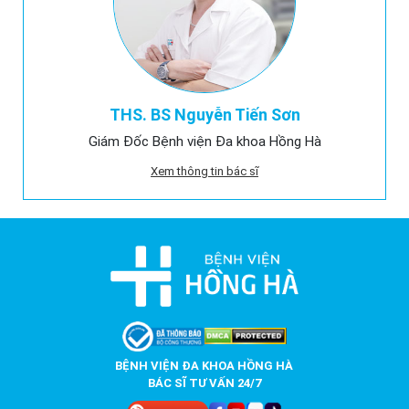
THS. BS Nguyễn Tiến Sơn
Giám Đốc Bệnh viện Đa khoa Hồng Hà
Xem thông tin bác sĩ
BỆNH VIỆN ĐA KHOA HỒNG HÀ
BÁC SĨ TƯ VẤN 24/7