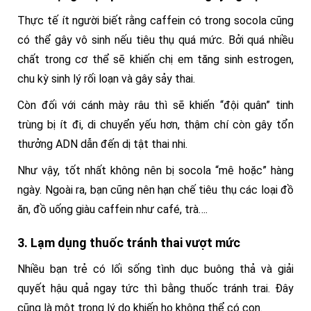
Thực tế ít người biết rằng caffein có trong socola cũng
có thể gây vô sinh nếu tiêu thụ quá mức. Bởi quá nhiều
chất trong cơ thể sẽ khiến chị em tăng sinh estrogen,
chu kỳ sinh lý rối loạn và gây sảy thai.
Còn đối với cánh mày râu thì sẽ khiến “đội quân” tinh
trùng bị ít đi, di chuyển yếu hơn, thậm chí còn gây tổn
thưởng ADN dẫn đến dị tật thai nhi.
Như vậy, tốt nhất không nên bị socola “mê hoặc” hàng
ngày. Ngoài ra, bạn cũng nên hạn chế tiêu thụ các loại đồ
ăn, đồ uống giàu caffein như café, trà….
3. Lạm dụng thuốc tránh thai vượt mức
Nhiều bạn trẻ có lối sống tình dục buông thả và giải
quyết hậu quả ngay tức thì bằng thuốc tránh trai. Đây
cũng là một trong lý do khiến họ không thể có con.