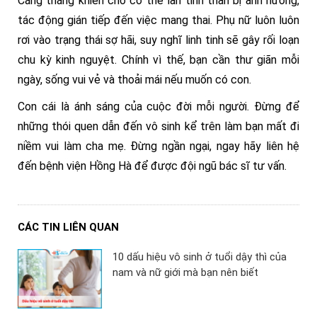
Căng thẳng khiến cho cơ thể lẫn tinh thần bị ảnh hưởng,
tác động gián tiếp đến việc mang thai. Phụ nữ luôn luôn
rơi vào trạng thái sợ hãi, suy nghĩ linh tinh sẽ gây rối loạn
chu kỳ kinh nguyệt. Chính vì thế, bạn cần thư giãn mỗi
ngày, sống vui vẻ và thoải mái nếu muốn có con.
Con cái là ánh sáng của cuộc đời mỗi người. Đừng để
những thói quen dẫn đến vô sinh kể trên làm bạn mất đi
niềm vui làm cha mẹ. Đừng ngần ngại, ngay hãy liên hệ
đến bệnh viện Hồng Hà để được đội ngũ bác sĩ tư vấn.
CÁC TIN LIÊN QUAN
10 dấu hiệu vô sinh ở tuổi dậy thì của
nam và nữ giới mà bạn nên biết