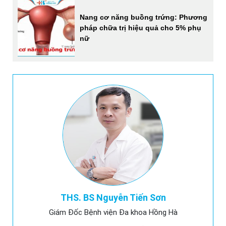
Nang cơ năng buồng trứng: Phương
pháp chữa trị hiệu quả cho 5% phụ
nữ
THS. BS Nguyễn Tiến Sơn
Giám Đốc Bệnh viện Đa khoa Hồng Hà