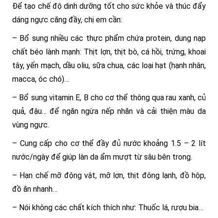
Để tạo chế độ dinh dưỡng tốt cho sức khỏe và thúc đẩy
dáng ngực căng đầy, chị em cần:
– Bổ sung nhiều các thực phẩm chứa protein, dung nạp
chất béo lành mạnh: Thịt lợn, thịt bò, cá hồi, trứng, khoai
tây, yến mạch, dầu oliu, sữa chua, các loại hạt (hạnh nhân,
macca, óc chó)…
– Bổ sung vitamin E, B cho cơ thể thông qua rau xanh, củ
quả, đậu… để ngăn ngừa nếp nhăn và cải thiện màu da
vùng ngực.
– Cung cấp cho cơ thể đầy đủ nước khoảng 1.5 – 2 lít
nước/ngày để giúp làn da ẩm mượt từ sâu bên trong.
– Hạn chế mỡ động vật, mỡ lợn, thịt đông lạnh, đồ hộp,
đồ ăn nhanh…
– Nói không các chất kích thích như: Thuốc lá, rượu bia…