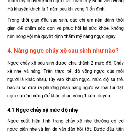
thẩm mỹ chuyên khoa ngực tại Thẩm mỹ Bệnh viện Hồng
Hà khuyến khích là 1 năm sau khi vòng 1 ổn định.
Trong thời gian đầu sau sinh, các chị em nên dành thời
gian để chăm sóc con và phục hồi lại sức khỏe, không
nên nóng vội mà quyết định thẩm mỹ nâng ngực ngay.
4. Nâng ngực chảy xệ sau sinh như nào?
Ngực chảy xệ sau sinh được chia thành 2 mức độ: Chảy
xệ nhẹ và nặng. Trên thực tế, độ võng ngực của mỗi
người là khác nhau, tùy vào khuôn ngực, mức độ sa trễ,
bác sĩ sẽ đưa ra phương pháp nâng ngực và loại túi đặt
ngực tương xứng để khắc phục vòng 1 kém duyên.
4.1 Ngực chảy xệ mức độ nhẹ
Ngực xuất hiện tình trạng chảy xệ nhẹ thường có cơ
ngực giãn nhẹ và làn da vẫn đàn hồi tốt. Bước đầu tiên