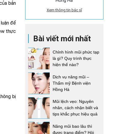
Hồng Hà
 của bản
Xem thông tin bác sĩ
 luận để
iew thực
Bài viết mới nhất
Chỉnh hình mũi phức tạp
là gì? Quy trình thực
hiện thế nào?
Dịch vụ nâng mũi –
Thẩm mỹ Bệnh viện
Hồng Hà
không bị
Mũi lệch vẹo: Nguyên
nhân, cách nhận biết và
tips khắc phục hiệu quả
Nâng mũi bao lâu thì
được trang điểm? Hỏi