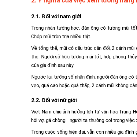
2. Ý nghĩa của việc xem tướng nâng m
2.1. Đối với nam giới
Trong nhân tướng học, đàn ông có tướng mũi tốt 
Chóp mũi tròn trịa nhiều thịt.
Về tổng thể, mũi có cấu trúc cân đối, 2 cánh mũi
thô. Người sở hữu tướng mũi tốt, hợp phong thủy
của gia đình sau này.
Ngược lại, tướng số nhận định, người đàn ông có 
vẹo, quá cao hoặc quá thấp, 2 cánh mũi không cân
2.2. Đối với nữ giới
Việt Nam chịu ảnh hưởng lớn từ văn hóa Trung H
hỏi vợ, gả chồng… người ta thường coi trọng việ
Trong cuộc sống hiện đại, vẫn còn nhiều gia đìn