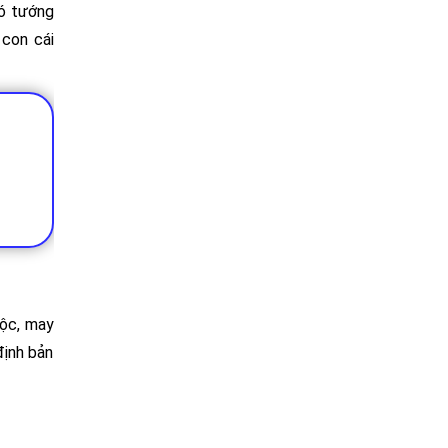
có tướng
 con cái
lộc, may
định bản