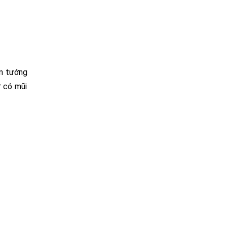
ân tướng
ữ có mũi