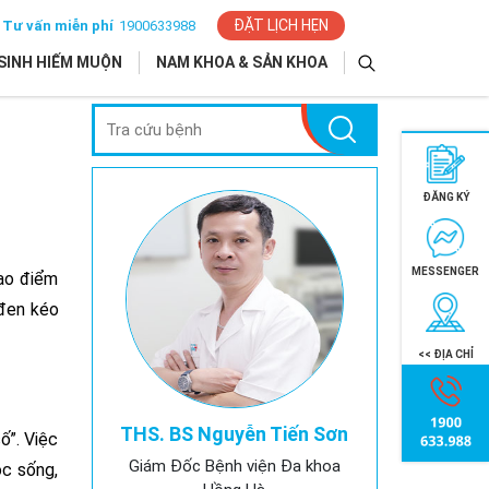
ĐẶT LỊCH HẸN
Tư vấn miễn phí
1900633988
SINH HIẾM MUỘN
NAM KHOA & SẢN KHOA
ĐĂNG KÝ
MESSENGER
tạo điểm
đen kéo
<< ĐỊA CHỈ
THS. BS Nguyễn Tiến Sơn
ố”. Việc
Giám Đốc Bệnh viện Đa khoa
ộc sống,