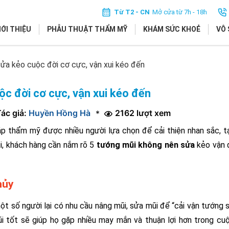
Từ T2 - CN
Mở cửa từ 7h - 18h
IỚI THIỆU
PHẪU THUẬT THẨM MỸ
KHÁM SỨC KHOẺ
VÔ 
ửa kẻo cuộc đời cơ cực, vận xui kéo đến
c đời cơ cực, vận xui kéo đến
ác giả:
Huyền Hồng Hà
2162 lượt xem
*
áp thẩm mỹ được nhiều người lựa chọn để cải thiện nhan sắc, 
ũi, khách hàng cần nắm rõ 5
tướng mũi không nên sửa
kẻo vận 
hủy
 số người lại có nhu cầu nâng mũi, sửa mũi để “cải vận tướng s
 tốt sẽ giúp họ gặp nhiều may mắn và thuận lợi hơn trong cu