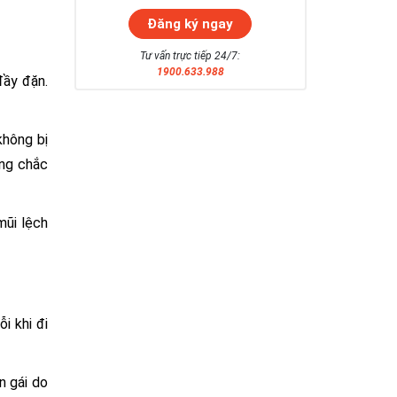
Tư vấn trực tiếp 24/7:
1900.633.988
đầy đặn.
không bị
ững chắc
mũi lệch
i khi đi
n gái do