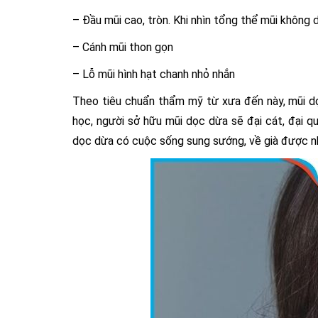
– Đầu mũi cao, tròn. Khi nhìn tổng thể mũi không d
– Cánh mũi thon gọn
– Lỗ mũi hình hạt chanh nhỏ nhắn
Theo tiêu chuẩn thẩm mỹ từ xưa đến này, mũi d
học, người sở hữu mũi dọc dừa sẽ đại cát, đại qu
dọc dừa có cuộc sống sung sướng, về già được n