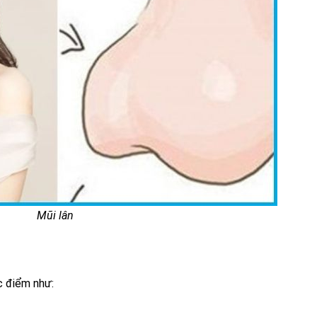
Mũi lân
c điểm như: