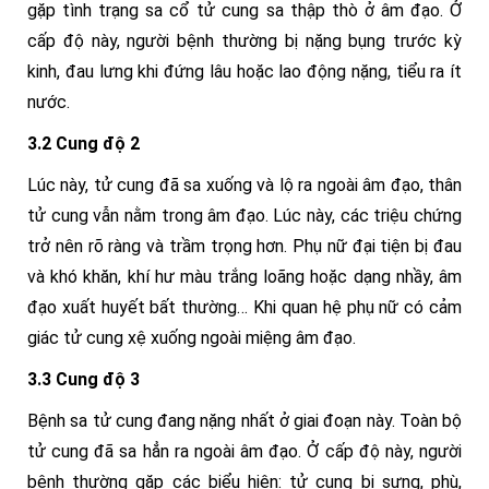
gặp tình trạng sa cổ tử cung sa thập thò ở âm đạo. Ở
cấp độ này, người bệnh thường bị nặng bụng trước kỳ
kinh, đau lưng khi đứng lâu hoặc lao động nặng, tiểu ra ít
nước.
3.2 Cung độ 2
Lúc này, tử cung đã sa xuống và lộ ra ngoài âm đạo, thân
tử cung vẫn nằm trong âm đạo. Lúc này, các triệu chứng
trở nên rõ ràng và trầm trọng hơn. Phụ nữ đại tiện bị đau
và khó khăn, khí hư màu trắng loãng hoặc dạng nhầy, âm
đạo xuất huyết bất thường… Khi quan hệ phụ nữ có cảm
giác tử cung xệ xuống ngoài miệng âm đạo.
3.3 Cung độ 3
Bệnh sa tử cung đang nặng nhất ở giai đoạn này. Toàn bộ
tử cung đã sa hẳn ra ngoài âm đạo. Ở cấp độ này, người
bệnh thường gặp các biểu hiện: tử cung bị sưng, phù,