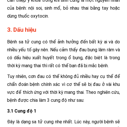
Can thiệp y khoa trong khi sinh cũng là một nguyên nhân
của bệnh: nội soi, sinh mổ, bỏ nhau thai bằng tay hoặc
dùng thuốc oxytocin.
3. Dấu hiệu
Bệnh sa tử cung có thể ảnh hưởng đến bất kỳ ai và do
nhiều yếu tố gây nên. Nếu cảm thấy đau bụng lâm râm và
có dấu hiệu xuất huyết trong ổ bụng, đặc biệt là trong
thời kỳ mang thai thì rất có thể bạn đã bị mắc bệnh.
Tuy nhiên, cơn đau có thể không đủ nhiều hay cụ thể để
chẩn đoán bệnh chính xác vì cơ thể sẽ bị đau ở vài khu
vực để thích ứng với thời kỳ mang thai. Theo nghiên cứu,
bệnh được chia làm 3 cung độ như sau:
3.1 Cung độ 1
Đây là dạng sa tử cung nhẹ nhất. Lúc này, người bệnh sẽ