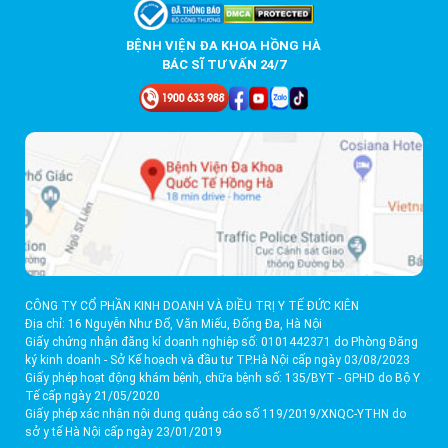
BỆNH VIỆN ĐA KHOA HỒNG HÀ
BÁC SĨ TƯ VẤN 24/7
CÔNG TY CỔ PHẦN KINH DOANH VÀ ĐIỀU TRỊ Y TẾ ĐỨC KIÊN
Địa chỉ: 16 Nguyễn Như Đổ, Văn Miếu, Đống Đa, Hà Nội
Giấy chứng nhận đăng kí doanh nghiệp số: 0101442371 do Phòng Đăng
ký kinh doanh - Sở Kế hoạch và đầu tư TP.Hà Nội cấp ngày 03/08/2023
Giấy phép hoạt động khám bệnh, chữa bệnh số: 135/BYT - GPHD do Bộ Y
Tế cấp ngày 21/05/2020
Giấy phép xác nhận nội dung quảng cáo số 119/2019/XNQC-YTHN do
sở y tế Hà Nội cấp ngày 23/01/2019