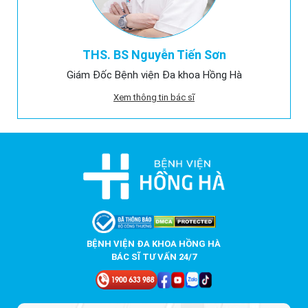
THS. BS Nguyễn Tiến Sơn
Giám Đốc Bệnh viện Đa khoa Hồng Hà
Xem thông tin bác sĩ
BỆNH VIỆN ĐA KHOA HỒNG HÀ
BÁC SĨ TƯ VẤN 24/7