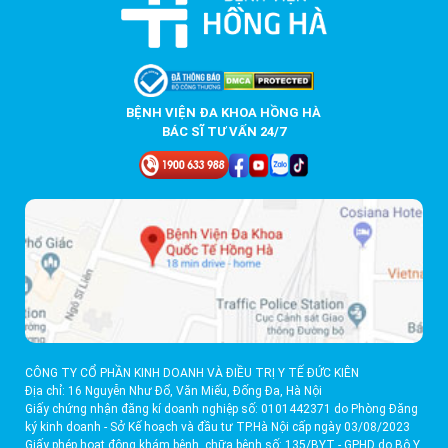
BỆNH VIỆN ĐA KHOA HỒNG HÀ
BÁC SĨ TƯ VẤN 24/7
CÔNG TY CỔ PHẦN KINH DOANH VÀ ĐIỀU TRỊ Y TẾ ĐỨC KIÊN
Địa chỉ: 16 Nguyễn Như Đổ, Văn Miếu, Đống Đa, Hà Nội
Giấy chứng nhận đăng kí doanh nghiệp số: 0101442371 do Phòng Đăng
ký kinh doanh - Sở Kế hoạch và đầu tư TP.Hà Nội cấp ngày 03/08/2023
Giấy phép hoạt động khám bệnh, chữa bệnh số: 135/BYT - GPHD do Bộ Y