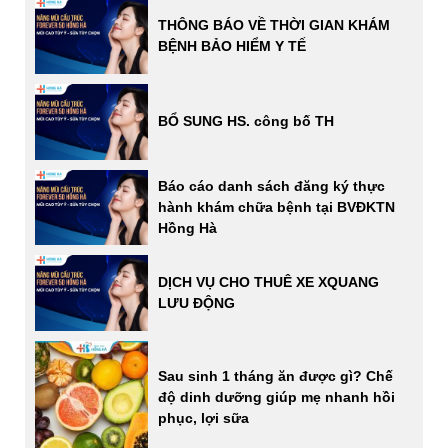
THÔNG BÁO VỀ THỜI GIAN KHÁM
BỆNH BẢO HIỂM Y TẾ
BỔ SUNG HS. công bố TH
Báo cáo danh sách đăng ký thực
hành khám chữa bệnh tại BVĐKTN
Hồng Hà
DỊCH VỤ CHO THUÊ XE XQUANG
LƯU ĐỘNG
Sau sinh 1 tháng ăn được gì? Chế
độ dinh dưỡng giúp mẹ nhanh hồi
phục, lợi sữa