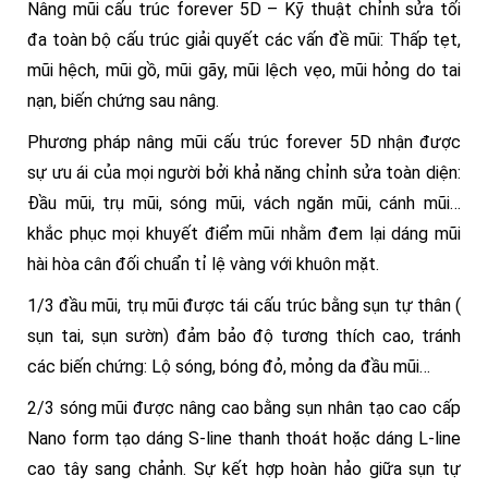
Nâng mũi cấu trúc forever 5D – Kỹ thuật chỉnh sửa tối
đa toàn bộ cấu trúc giải quyết các vấn đề mũi: Thấp tẹt,
mũi hệch, mũi gồ, mũi gãy, mũi lệch vẹo, mũi hỏng do tai
nạn, biến chứng sau nâng.
Phương pháp nâng mũi cấu trúc forever 5D nhận được
sự ưu ái của mọi người bởi khả năng chỉnh sửa toàn diện:
Đầu mũi, trụ mũi, sóng mũi, vách ngăn mũi, cánh mũi…
khắc phục mọi khuyết điểm mũi nhằm đem lại dáng mũi
hài hòa cân đối chuẩn tỉ lệ vàng với khuôn mặt.
1/3 đầu mũi, trụ mũi được tái cấu trúc bằng sụn tự thân (
sụn tai, sụn sườn) đảm bảo độ tương thích cao, tránh
các biến chứng: Lộ sóng, bóng đỏ, mỏng da đầu mũi…
2/3 sóng mũi được nâng cao bằng sụn nhân tạo cao cấp
Nano form tạo dáng S-line thanh thoát hoặc dáng L-line
cao tây sang chảnh. Sự kết hợp hoàn hảo giữa sụn tự