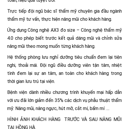
toàn, hiệu quả tuyệt đối.
Trực tiếp đội ngũ bác sĩ thẩm mỹ chuyên gia đầu ngành
thẩm mỹ tư vấn, thực hiện nâng mũi cho khách hàng.
Ứng dụng Công nghệ AX3 đo size – Công nghệ thẩm mỹ
4.0 cho phép biết trước kết quả dáng mũi và chỉnh sửa
nâng mũi theo mong muốn từng khách hàng.
Hệ thống phòng lưu nghỉ dưỡng tiêu chuẩn đem lại tiện
nghi, thoải mái. Đội ngũ điều dưỡng viên tận tâm, nhiệt
tình đem lại sự an tâm, an toàn cho khách hàng trong
thời gian lưu trú tại viện.
Bệnh viện dành nhiều chương trình khuyến mại hấp dẫn
với ưu đãi lớn giảm đến 35% các dịch vụ phẫu thuật thẩm
mỹ: Nâng mũi, nâng ngực, hút mỡ, cắt mí, bấm mí ….
HÌNH ẢNH KHÁCH HÀNG TRƯỚC VÀ SAU NÂNG MŨI
TẠI HỒNG HÀ