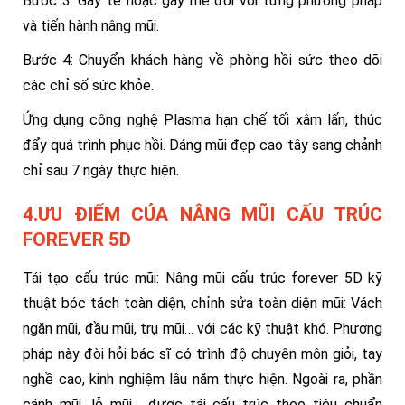
Bước 3: Gây tê hoặc gây mê đối với từng phương pháp
và tiến hành nâng mũi.
Bước 4: Chuyển khách hàng về phòng hồi sức theo dõi
các chỉ số sức khỏe.
Ứng dụng công nghệ Plasma hạn chế tối xâm lấn, thúc
đẩy quá trình phục hồi. Dáng mũi đẹp cao tây sang chảnh
chỉ sau 7 ngày thực hiện.
4.ƯU ĐIỂM CỦA NÂNG MŨI CẤU TRÚC
FOREVER 5D
Tái tạo cấu trúc mũi: Nâng mũi cấu trúc forever 5D kỹ
thuật bóc tách toàn diện, chỉnh sửa toàn diện mũi: Vách
ngăn mũi, đầu mũi, trụ mũi… với các kỹ thuật khó. Phương
pháp này đòi hỏi bác sĩ có trình độ chuyên môn giỏi, tay
nghề cao, kinh nghiệm lâu năm thực hiện. Ngoài ra, phần
cánh mũi, lỗ mũi… được tái cấu trúc theo tiêu chuẩn