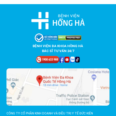
BỆNH VIỆN ĐA KHOA HỒNG HÀ
BÁC SĨ TƯ VẤN 24/7
CÔNG TY CỔ PHẦN KINH DOANH VÀ ĐIỀU TRỊ Y TẾ ĐỨC KIÊN