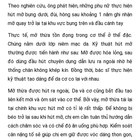
Theo nghiên cứu, ông phát hiện, những phụ nữ thực hiện
hút mỡ bụng dưới, đùi, hông sau khoảng 1 năm ghi nhận
mỡ quay trở lại tại khu vực bụng trên và đầu cánh tay.
Thực tế, mỡ thừa tồn đọng trong cơ thể ở thể đặc.
Chúng nằm dưới lớp niêm mạc da. Kỹ thuật hút mỡ
thường được tiến hành như sau: Mỡ được hóa lỏng, sau
đó dùng đầu hút chuyên dụng dẫn lưu ra ngoài nhờ hệ
thống chân không khép kín. Đồng thời, bác sĩ thực hiện
kỹ thuật tạo dáng để da cơ co lại với nhau.
Mỡ thừa được hút ra ngoài,. Da và cơ cũng bắt đầu tạo
liên kết mới và ôm sát vào cơ thể. Bởi vậy, mỡ thừa tái lại
tại chính khu vực hút mỡ có tỉ lệ rất thấp. Để không bị
béo trở lại sau khi hút mỡ, chị em cần tuân thủ hướng dẫn
cách chăm sóc và có chế độ ăn uống phù hợp. Kiểm soát
cân nặng tố sẽ giúp chị em giữ được vóc dáng thon gọn,