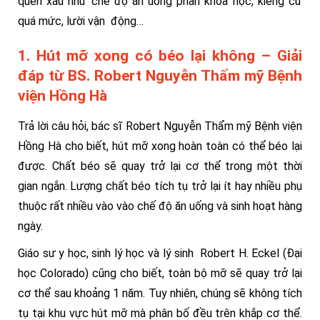
quen xấu như chế độ ăn uống phản khoa học, kiêng cữ
quá mức, lười vận động…
1. Hút mỡ xong có béo lại không – Giải
đáp từ BS. Robert Nguyễn Thẩm mỹ Bệnh
viện Hồng Hà
Trả lời câu hỏi, bác sĩ Robert Nguyễn Thẩm mỹ Bệnh viện
Hồng Hà cho biết, hút mỡ xong hoàn toàn có thể béo lại
được. Chất béo sẽ quay trở lại cơ thể trong một thời
gian ngắn. Lượng chất béo tích tụ trở lại ít hay nhiều phụ
thuộc rất nhiều vào vào chế độ ăn uống và sinh hoạt hàng
ngày.
Giáo sư y học, sinh lý học và lý sinh Robert H. Eckel (Đại
học Colorado) cũng cho biết, toàn bộ mỡ sẽ quay trở lại
cơ thể sau khoảng 1 năm. Tuy nhiên, chúng sẽ không tích
tụ tại khu vực hút mỡ mà phân bố đều trên khắp cơ thể.