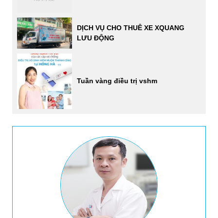
DỊCH VỤ CHO THUÊ XE XQUANG
LƯU ĐỘNG
Tuần vàng điều trị vshm