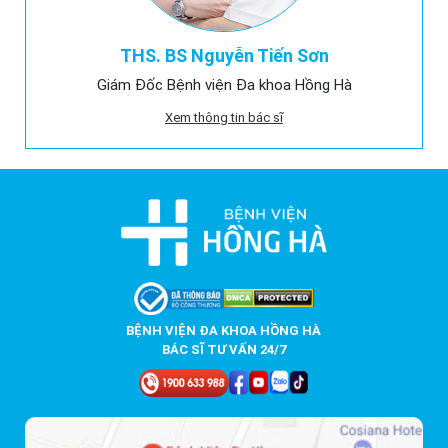
THS. BS Nguyễn Tiến Sơn
Giám Đốc Bệnh viện Đa khoa Hồng Hà
Xem thông tin bác sĩ
BỆNH VIỆN ĐA KHOA HỒNG HÀ
BÁC SĨ TƯ VẤN 24/7