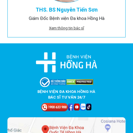
THS. BS Nguyễn Tiến Sơn
Giám Đốc Bệnh viện Đa khoa Hồng Hà
Xem thông tin bác sĩ
BỆNH VIỆN ĐA KHOA HỒNG HÀ
BÁC SĨ TƯ VẤN 24/7