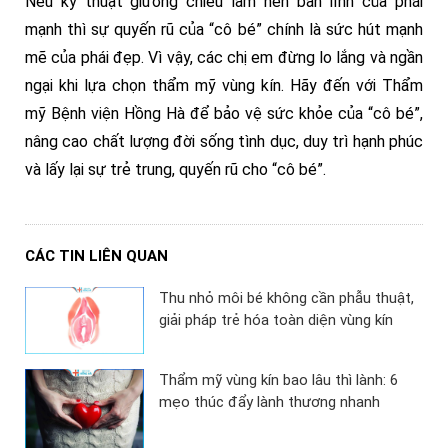
Nếu kỹ thuật giường chiếu làm nên bản lĩnh của phái
mạnh thì sự quyến rũ của “cô bé” chính là sức hút mạnh
mẽ của phái đẹp. Vì vậy, các chị em đừng lo lắng và ngần
ngại khi lựa chọn thẩm mỹ vùng kín. Hãy đến với Thẩm
mỹ Bệnh viện Hồng Hà để bảo vệ sức khỏe của “cô bé”,
nâng cao chất lượng đời sống tình dục, duy trì hạnh phúc
và lấy lại sự trẻ trung, quyến rũ cho “cô bé”.
CÁC TIN LIÊN QUAN
Thu nhỏ môi bé không cần phẫu thuật,
giải pháp trẻ hóa toàn diện vùng kín
Thẩm mỹ vùng kín bao lâu thì lành: 6
mẹo thúc đẩy lành thương nhanh